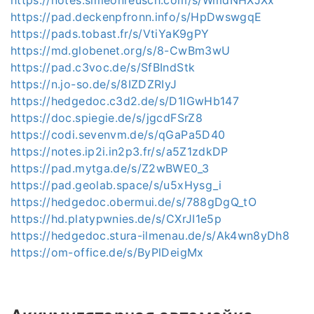
https://pad.deckenpfronn.info/s/HpDwswgqE
https://pads.tobast.fr/s/VtiYaK9gPY
https://md.globenet.org/s/8-CwBm3wU
https://pad.c3voc.de/s/SfBIndStk
https://n.jo-so.de/s/8IZDZRIyJ
https://hedgedoc.c3d2.de/s/D1IGwHb147
https://doc.spiegie.de/s/jgcdFSrZ8
https://codi.sevenvm.de/s/qGaPa5D40
https://notes.ip2i.in2p3.fr/s/a5Z1zdkDP
https://pad.mytga.de/s/Z2wBWE0_3
https://pad.geolab.space/s/u5xHysg_i
https://hedgedoc.obermui.de/s/788gDgQ_tO
https://hd.platypwnies.de/s/CXrJI1e5p
https://hedgedoc.stura-ilmenau.de/s/Ak4wn8yDh8
https://om-office.de/s/ByPlDeigMx