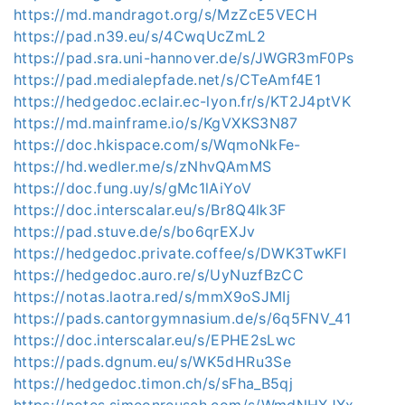
https://md.mandragot.org/s/MzZcE5VECH
https://pad.n39.eu/s/4CwqUcZmL2
https://pad.sra.uni-hannover.de/s/JWGR3mF0Ps
https://pad.medialepfade.net/s/CTeAmf4E1
https://hedgedoc.eclair.ec-lyon.fr/s/KT2J4ptVK
https://md.mainframe.io/s/KgVXKS3N87
https://doc.hkispace.com/s/WqmoNkFe-
https://hd.wedler.me/s/zNhvQAmMS
https://doc.fung.uy/s/gMc1lAiYoV
https://doc.interscalar.eu/s/Br8Q4lk3F
https://pad.stuve.de/s/bo6qrEXJv
https://hedgedoc.private.coffee/s/DWK3TwKFI
https://hedgedoc.auro.re/s/UyNuzfBzCC
https://notas.laotra.red/s/mmX9oSJMIj
https://pads.cantorgymnasium.de/s/6q5FNV_41
https://doc.interscalar.eu/s/EPHE2sLwc
https://pads.dgnum.eu/s/WK5dHRu3Se
https://hedgedoc.timon.ch/s/sFha_B5qj
https://notes.simeonreusch.com/s/WmdNHXJXx