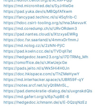
https://md.micronited.de/s/SyJrIlieGe
https://pad.yuka.dev/s/MBQpfAfkwm
https://fancypad.techinc.nl/s/45qfrib-C
https://hdoc.csirt-tooling.org/s/hna3AevuvK
https://md.coredump.ch/s/URvORdem3
https://pad.nantes.cloud/s/XtzxyaEWRg
https://doc.fsr.saarland/s/4mmxDrfmmJ
https://md.nolog.cz/s/2zNN-PjIC
https://pad.koeln.ccc.de/s/TVDqlI7at
https://hedgedoc.team23.org/s/l7DTRMq_Mh
https://omoffice.de/s/rJKwUejxGe
https://pads.jeito.nl/s/Wk5Hi4H0Jn
https://doc.hkispace.com/s/ThZMeHywY
https://md.interhacker.space/s/UBR59F-qY
https://notes.srcf.net/s/yQt8Mn5L_
https://pad.demokratie-dialog.de/s/uxgnskdQls
https://md.gafert.org/s/6p7upBE-8
https://hedgedoc.ichmann.de/s/E-0QzqNzEz