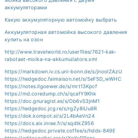
аккумуляторами
Какую аккумуляторную автомойку выбрать
Аккумуляторная автомойка высокого давления
купить на озон
http://www.travelworld.ro/userfiles/7621-kak-
rabotaet-moika-na-akkumuliatore.xml
https://markdown.iv.cs.uni-bonn.de/s/jnoolZAzU
https://hedgedoc.faimaison.net/s/5eF5D_wWHC
https://notes.llgoewer.de/s/mrt13Kpcf
https://md.coredump.ch/s/qcafY9Khk
https://doc.gnuragist.es/s/Ob6vS3jnM1
https://hedgedoc.jcg.re/s/rgZy8iUu6R
https://dok.kompot.si/s/2L4bAeVn24
https://docs.aix.inrae.fr/s/sqdtkZ956
https://hedgedoc.private.coffee/s/hdds-849E
https://editor.celtoi.org/s/XcXxPPqqr