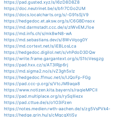
https://pad.gusted.xyz/s/l6zD8D8Z8
https://doc.neutrinet.be/s/bfr7CGo2UM
https://docs.localcharts.org/s/-G91sSjV9
https://hedgedoc.et.aksw.org/s/C6GBDnsox
https://md.darmstadt.ccc.de/s/zIWvEMJ1oe
https://md.infs.ch/s/mk8wN8-wA
https://md.sebastians.dev/s/8WvVqog0Y
https://md.cortext.net/s/iEBLosLca
https://hedgedoc.digilol.net/s/vhPdoD3DQw
https://write.frame.gargantext.org/s/S1tcVesgzg
https://pad.hxx.cz/s/AT3IRjp6rj
https://md.sigma2.no/s/vZ3gh5xIz
https://hedgedoc.ffmuc.net/s/lJQoFp-FGg
https://pad.ccc-p.org/s/VtcJM9aqa8
https://www.notizen.kita.bayern/s/raqieMPCIl
https://pad.multiplace.org/s/rySqIliezx
https://pad.cttue.de/s/o1O3iFzen
https://notes.medien.rwth-aachen.de/s/zg5VsPVk4-
https://hedge.grin.hu/s/cMqcgXtiSy