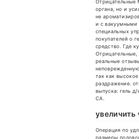
Отрицательные М
органа, но и ус
не ароматизиров
и с вакуумными 
специальных упр
покупателей о г
средство. Где к
Отрицательные,
реальные отзывы
неповрежденную 
так как высокое
раздражение. отз
выпуска: гель д
СА.
увеличить
Операция по уд
размеры половог