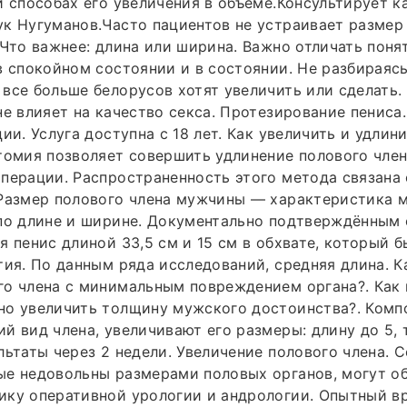
и способах его увеличения в объеме.Консультирует к
к Нугуманов.Часто пациентов не устраивает размер
 Что важнее: длина или ширина. Важно отличать поня
в спокойном состоянии и в состоянии. Не разбираясь
все больше белорусов хотят увеличить или сделать.
не влияет на качество секса. Протезирование пениса
ии. Услуга доступна с 18 лет. Как увеличить и удлин
томия позволяет совершить удлинение полового чле
перации. Распространенность этого метода связана 
 Размер полового члена мужчины — характеристика 
 по длине и ширине. Документально подтверждённы
я пенис длиной 33,5 см и 15 см в обхвате, который б
тия. По данным ряда исследований, средняя длина. К
го члена с минимальным повреждением органа?. Как
но увеличить толщину мужского достоинства?. Комп
й вид члена, увеличивают его размеры: длину до 5,
льтаты через 2 недели. Увеличение полового члена. 
е недовольны размерами половых органов, могут об
ику оперативной урологии и андрологии. Опытный в