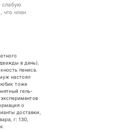
т слабую
, что член
ретного
дважды в день).
хность пениса.
 муж настоял
 тюбик тоже
анятный гель-
х экспериментов
формация о
рианты доставки,
ара, г: 130,
ек