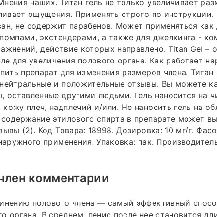
нения наших. Титан гель не только увеличивает раз
иливает ощущения. Применять строго по инструкции. 
ан, не содержит парабенов. Может применяться как 
помпами, экстендерами, а также для джелкинга - ко
ажнений, действие которых направлено. Titan Gel – 
еле для увеличения полового органа. Как работает н
упить препарат для изменения размеров члена. Титан
 нейтральные и положительные отзывы. Вы можете к
, оставленные другими людьми. Гель наносится на ч
кожу плеч, надплечий и/или. Не наносить гель на об
 содержание этилового спирта в препарате может в
ывы (2). Код Товара: 18998. Дозировка: 10 мг/г. Фас
/наружного применения. Упаковка: пак. Производитель
 член комментарии
линению полового члена — самый эффективный спосо
о органа. В среднем, пенис после нее становится дли