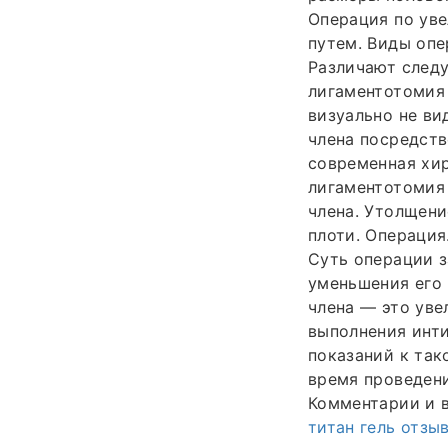
Операция по уве
путем. Виды опе
Различают след
лигаментотомия 
визуально не ви
члена посредст
современная хи
лигаментотомия 
члена. Утолщени
плоти. Операция
Суть операции з
уменьшения его 
члена — это уве
выполнения инт
показаний к так
время проведени
Комментарии и во
титан гель отзы