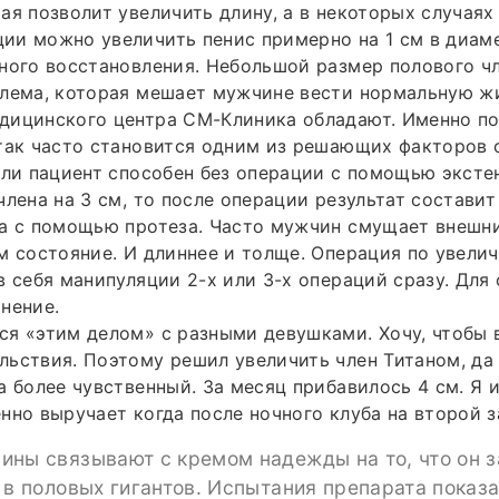
ая позволит увеличить длину, а в некоторых случаях
и можно увеличить пенис примерно на 1 см в диаме
ного восстановления. Небольшой размер полового ч
блема, которая мешает мужчине вести нормальную ж
дицинского центра СМ-Клиника обладают. Именно п
так часто становится одним из решающих факторов 
сли пациент способен без операции с помощью эксте
лена на 3 см, то после операции результат составит 
на с помощью протеза. Часто мужчин смущает внешн
м состояние. И длиннее и толще. Операция по увели
в себя манипуляции 2-х или 3-х операций сразу. Для
нение.
я «этим делом» с разными девушками. Хочу, чтобы 
ьствия. Поэтому решил увеличить член Титаном, да 
а более чувственный. За месяц прибавилось 4 см. Я 
нно выручает когда после ночного клуба на второй з
ины связывают с кремом надежды на то, что он з
 в половых гигантов. Испытания препарата показа