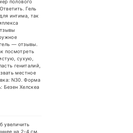
мер полового
Ответить. Гель
для интима, так
мплекса
отзывы
аружное
 гель — отзывы.
ак посмотреть
истую, сухую,
ласть гениталий,
ызвать местное
овка: N30. Форма
: Безен Хелскеа
б увеличить
ннее на 2-4 см.