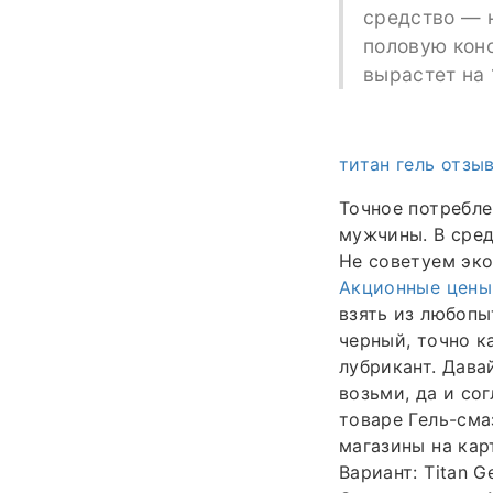
средство — н
половую конс
вырастет на 
титан гель отзы
Точное потребле
мужчины. В сред
Не советуем эко
Акционные цены
взять из любопы
черный, точно к
лубрикант. Дава
возьми, да и со
товаре Гель-смаз
магазины на карт
Вариант: Titan G