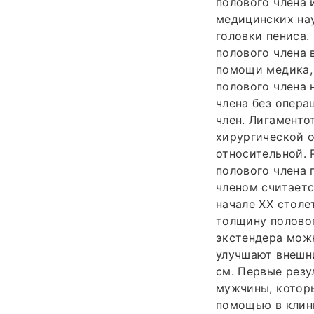
полового члена 
медицинских нау
головки пениса.
полового члена 
помощи медика, 
полового члена 
члена без операц
член. Лигаменто
хирургической о
относительной.
полового члена
членом считаетс
начале ΧΧ столе
толщину полово
экстендера мож
улучшают внешни
см. Первые резу
мужчины, которы
помощью в клин