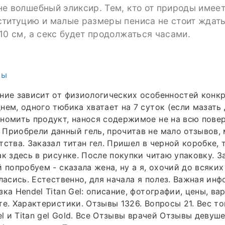
е волшебный эликсир. Тем, кто от природы имее
титуцию и малые размеры пениса не стоит ждать
10 см, а секс будет продолжаться часами.
вы
ние зависит от физиологических особенностей конк
нем, одного тюбика хватает на 7 суток (если мазать 
номить продукт, нанося содержимое не на всю повер
Приобрели данный гель, прочитав не мало отзывов,
тства. Заказал титан гел. Пришел в черной коробке,
ак здесь в рисунке. После покупки читаю упаковку. З
й попробуем - сказала жена, ну а я, охочий до всяки
гласись. Естественно, для начала я полез. Важная ин
ка Hendel Titan Gel: описание, фотографии, цены, ва
е. Характеристики. Отзывы 1326. Вопросы 21. Вес тов
el и Titan gel Gold. Все Отзывы врачей Отзывы девуш