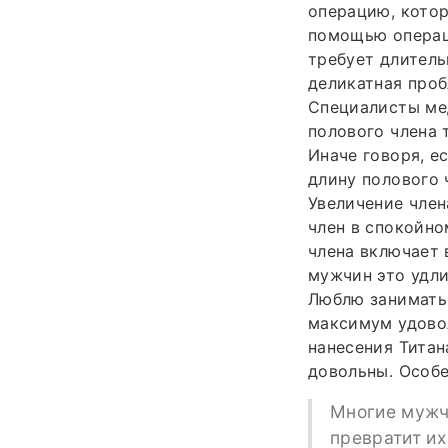
операцию, котор
помощью операци
требует длитель
деликатная про
Специалисты ме
полового члена 
Иначе говоря, е
длину полового ч
Увеличение чле
член в спокойно
члена включает 
мужчин это удли
Люблю заниматьс
максимум удовол
нанесения Титан
довольны. Особе
Многие мужч
превратит их