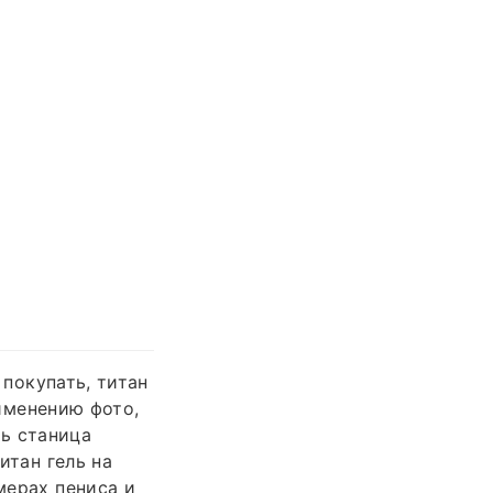
 покупать, титан
рименению фото,
ль станица
итан гель на
мерах пениса и