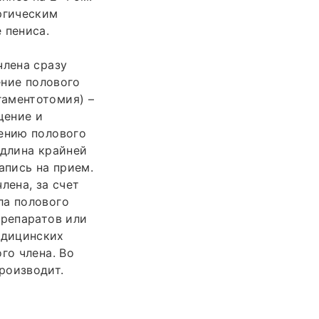
ргическим
 пениса.
и
члена сразу
ение полового
гаментотомия) –
щение и
чению полового
 длина крайней
апись на прием.
лена, за счет
ла полового
препаратов или
едицинских
го члена. Во
роизводит.