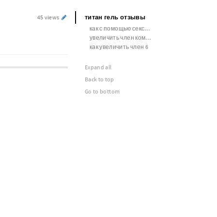
титан гель отзывы
45 views
как с помощью секса увеличить размер члена
увеличить член комментарии
как увеличить член 6
Expand all
Back to top
Go to bottom