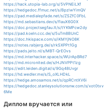
https://hack.utopia-lab.org/s/5VPNEiLXf
https://hedgedoc.ffmuc.net/s/BpzlwYimQV
https://pad.medialepfade.net/s/ZSZfC0FbL
https://md.sebastians.dev/s/flauX6G0X
https://doc.projectsegfau.lt/s/tYKMPcw2dy
https://pad.koeln.ccc.de/s/5uTm8BUnC
https://doc.hkispace.com/s/iKMYjNO8K
https://notes.rabjerg.de/s/rkSXPPt1Gg
https://pads.jeito.nl/s/MBT-QrEOvs
https://md.interhacker.space/s/WUrApBRd7
https://md.micronited.de/s/HJNVPPt1zg
https://edit.leiden.digital/s/9Gq48Uvgr
https://hd.wedler.me/s/S_oXLHDkL
https://hedge.amosamos.net/s/qpRCntXV6i
https://hedgedoc.stanleysolutionsnw.com/s/xot0txv
6Me
Диплом вручается или