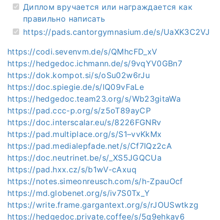
Диплом вручается или награждается как
правильно написать
https://pads.cantorgymnasium.de/s/UaXK3C2VJ
https://codi.sevenvm.de/s/QMhcFD_xV
https://hedgedoc.ichmann.de/s/9vqYV0GBn7
https://dok.kompot.si/s/oSu02w6rJu
https://doc.spiegie.de/s/lQ09vFaLe
https://hedgedoc.team23.org/s/Wb23gitaWa
https://pad.ccc-p.org/s/z5oT89ayCP
https://doc.interscalar.eu/s/8226FGNRv
https://pad.multiplace.org/s/S1–vvKkMx
https://pad.medialepfade.net/s/Cf7IQz2cA
https://doc.neutrinet.be/s/_XS5JGQCUa
https://pad.hxx.cz/s/b1wV-cAxuq
https://notes.simeonreusch.com/s/h-ZpauOcf
https://md.globenet.org/s/iv7S0Tx_Y
https://write.frame.gargantext.org/s/rJOUSwtkzg
https://hedgedoc.private.coffee/s/5q9ehkay6