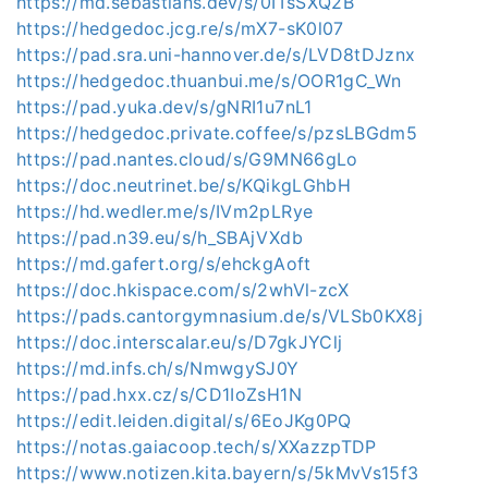
https://md.sebastians.dev/s/0ITsSXQ2B
https://hedgedoc.jcg.re/s/mX7-sK0l07
https://pad.sra.uni-hannover.de/s/LVD8tDJznx
https://hedgedoc.thuanbui.me/s/OOR1gC_Wn
https://pad.yuka.dev/s/gNRI1u7nL1
https://hedgedoc.private.coffee/s/pzsLBGdm5
https://pad.nantes.cloud/s/G9MN66gLo
https://doc.neutrinet.be/s/KQikgLGhbH
https://hd.wedler.me/s/IVm2pLRye
https://pad.n39.eu/s/h_SBAjVXdb
https://md.gafert.org/s/ehckgAoft
https://doc.hkispace.com/s/2whVl-zcX
https://pads.cantorgymnasium.de/s/VLSb0KX8j
https://doc.interscalar.eu/s/D7gkJYClj
https://md.infs.ch/s/NmwgySJ0Y
https://pad.hxx.cz/s/CD1IoZsH1N
https://edit.leiden.digital/s/6EoJKg0PQ
https://notas.gaiacoop.tech/s/XXazzpTDP
https://www.notizen.kita.bayern/s/5kMvVs15f3