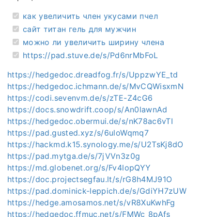
как увеличить член укусами пчел
сайт титан гель для мужчин
можно ли увеличить ширину члена
https://pad.stuve.de/s/Pd6nrMbFoL
https://hedgedoc.dreadfog.fr/s/UppzwYE_td
https://hedgedoc.ichmann.de/s/MvCQWisxmN
https://codi.sevenvm.de/s/zTE-Z4cG6
https://docs.snowdrift.coop/s/An0lawnAd
https://hedgedoc.obermui.de/s/nK78ac6vTI
https://pad.gusted.xyz/s/6uloWqmq7
https://hackmd.k15.synology.me/s/U2TsKj8dO
https://pad.mytga.de/s/7jVVn3z0g
https://md.globenet.org/s/Fv4lopQYY
https://doc.projectsegfau.lt/s/rG8h4MJ91O
https://pad.dominick-leppich.de/s/GdiYH7zUW
https://hedge.amosamos.net/s/vR8XuKwhFg
https://hedgedoc.ffmuc.net/s/FMWc_8pAfs