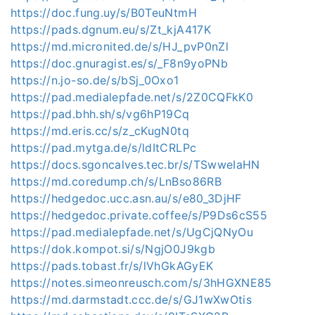
https://doc.fung.uy/s/B0TeuNtmH
https://pads.dgnum.eu/s/Zt_kjA417K
https://md.micronited.de/s/HJ_pvP0nZl
https://doc.gnuragist.es/s/_F8n9yoPNb
https://n.jo-so.de/s/bSj_0Oxo1
https://pad.medialepfade.net/s/2Z0CQFkK0
https://pad.bhh.sh/s/vg6hP19Cq
https://md.eris.cc/s/z_cKugN0tq
https://pad.mytga.de/s/ldItCRLPc
https://docs.sgoncalves.tec.br/s/TSwweIaHN
https://md.coredump.ch/s/LnBso86RB
https://hedgedoc.ucc.asn.au/s/e80_3DjHF
https://hedgedoc.private.coffee/s/P9Ds6cS55
https://pad.medialepfade.net/s/UgCjQNyOu
https://dok.kompot.si/s/NgjO0J9kgb
https://pads.tobast.fr/s/lVhGkAGyEK
https://notes.simeonreusch.com/s/3hHGXNE85
https://md.darmstadt.ccc.de/s/GJ1wXwOtis