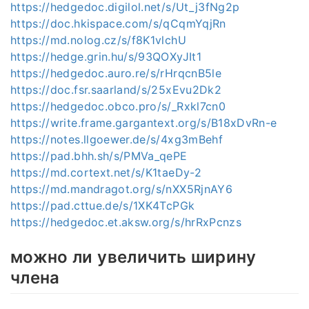
https://hedgedoc.digilol.net/s/Ut_j3fNg2p
https://doc.hkispace.com/s/qCqmYqjRn
https://md.nolog.cz/s/f8K1vlchU
https://hedge.grin.hu/s/93QOXyJIt1
https://hedgedoc.auro.re/s/rHrqcnB5le
https://doc.fsr.saarland/s/25xEvu2Dk2
https://hedgedoc.obco.pro/s/_Rxkl7cn0
https://write.frame.gargantext.org/s/B18xDvRn-e
https://notes.llgoewer.de/s/4xg3mBehf
https://pad.bhh.sh/s/PMVa_qePE
https://md.cortext.net/s/K1taeDy-2
https://md.mandragot.org/s/nXX5RjnAY6
https://pad.cttue.de/s/1XK4TcPGk
https://hedgedoc.et.aksw.org/s/hrRxPcnzs
можно ли увеличить ширину
члена