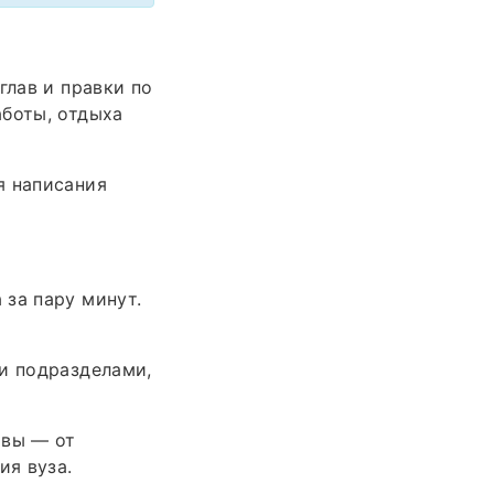
глав и правки по
аботы, отдыха
я написания
за пару минут.
и подразделами,
авы — от
ия вуза.