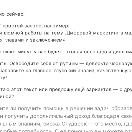
о сейчас:
 простой запрос, например:
ипломной работы на тему „Цифровой маркетинг в ма
я главами и заключением».
колько минут у вас будет готовая основа для диплом
ть. Освободите себя от рутины — доверьте черновую
направьте на главное: глубокий анализ, качественную
ту!
отаю этот текст или предложу ещё вариантов — с др
линой?
ите ли получить помощь в решении задач образо
ли получить дополнительный доход благодаря сво
льным знаниям, биржа Студворк — это место, гд
 любые потребности. С ее помощью вы можете ра