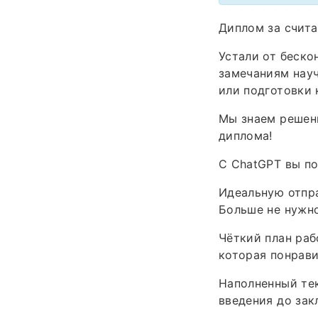
Диплом за счита
Устали от беско
замечаниям науч
или подготовки 
Мы знаем решени
диплома!
С ChatGPT вы по
Идеальную отпра
Больше не нужн
Чёткий план раб
которая понрави
Наполненный тек
введения до зак