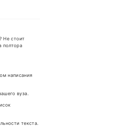
? Не стоит
а полтора
ом написания
ашего вуза.
писок
льности текста.