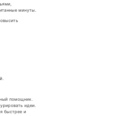
ьями,
итанные минуты.
повысить
й.
жный помощник.
турировать идеи.
ся быстрее и