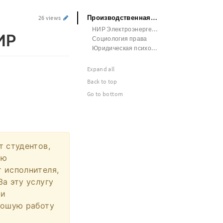
Производственная безопасность НИР
26 views
НИР Электроэнергетика
ИР
Социология права
Юридическая психология Отчет по практике
Expand all
Back to top
Go to bottom
т студентов,
сю
 исполнителя,
а эту услугу
ни
рошую работу