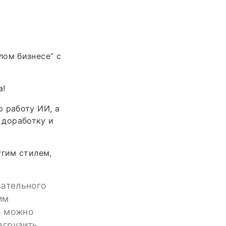
лом бизнесе“ с
а!
 работу ИИ, а
 доработку и
угим стилем,
вательного
им
е можно
згрузить