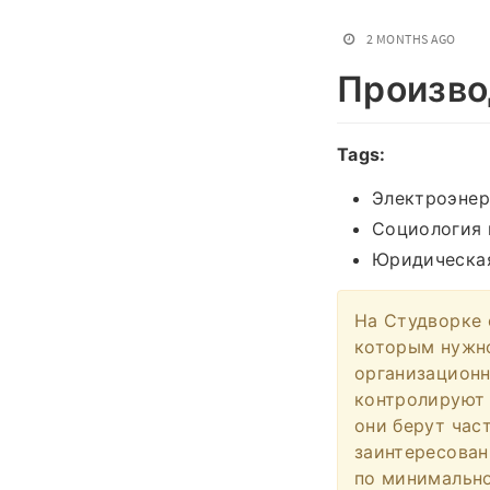
2 MONTHS AGO
Произво
Tags:
Электроэнер
Социология 
Юридическая
На Студворке 
которым нужно
организационн
контролируют 
они берут част
заинтересован
по минимально