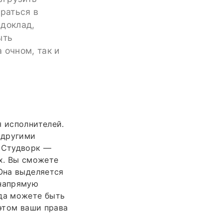
браться в
 доклад,
ыть
 очном, так и
я исполнителей.
 другими
. Студворк —
х. Вы сможете
 Она выделяется
 напрямую
гда можете быть
 этом ваши права