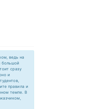
ом, ведь на
и большой
тоит сразу
рно и
тудентов,
ите правила и
нном темпе. В
аказчиком,