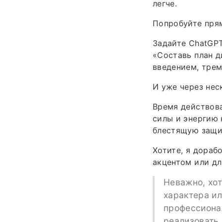
легче.
Попробуйте прям
Задайте ChatGPT
«Составь план д
введением, трем
И уже через нес
Время действова
силы и энергию 
блестящую защи
Хотите, я дораб
акцентом или д
Неважно, хот
характера и
профессиона
реализовать