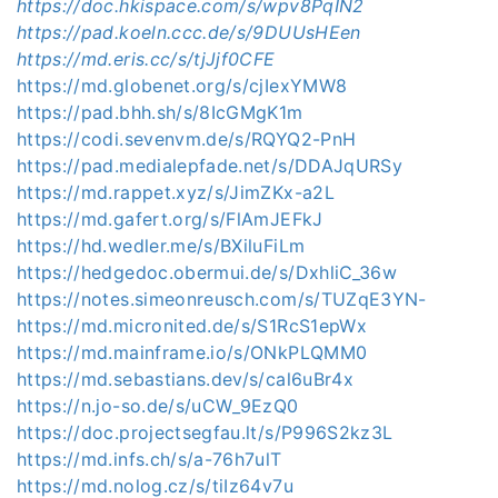
https://doc.hkispace.com/s/wpv8PqIN2
https://pad.koeln.ccc.de/s/9DUUsHEen
https://md.eris.cc/s/tjJjf0CFE
https://md.globenet.org/s/cjIexYMW8
https://pad.bhh.sh/s/8IcGMgK1m
https://codi.sevenvm.de/s/RQYQ2-PnH
https://pad.medialepfade.net/s/DDAJqURSy
https://md.rappet.xyz/s/JimZKx-a2L
https://md.gafert.org/s/FlAmJEFkJ
https://hd.wedler.me/s/BXiluFiLm
https://hedgedoc.obermui.de/s/DxhliC_36w
https://notes.simeonreusch.com/s/TUZqE3YN-
https://md.micronited.de/s/S1RcS1epWx
https://md.mainframe.io/s/ONkPLQMM0
https://md.sebastians.dev/s/cal6uBr4x
https://n.jo-so.de/s/uCW_9EzQ0
https://doc.projectsegfau.lt/s/P996S2kz3L
https://md.infs.ch/s/a-76h7ulT
https://md.nolog.cz/s/tiIz64v7u