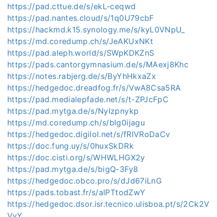
https://pad.cttue.de/s/ekL-ceqwd
https://pad.nantes.cloud/s/1q0U79cbF
https://hackmd.k15.synology.me/s/kyL0VNpU_
https://md.coredump.ch/s/JeAKUxNKt
https://pad.aleph.world/s/SWpKDKZnS
https://pads.cantorgymnasium.de/s/MAexj8Khc
https://notes.rabjerg.de/s/ByYhHkxaZx
https://hedgedoc.dreadfog.fr/s/VwA8Csa5RA
https://pad.medialepfade.net/s/t-ZPJcFpC
https://pad.mytga.de/s/NyIzpnykp
https://md.coredump.ch/s/blg0ijagu
https://hedgedoc.digilol.net/s/fRlVRoDaCv
https://doc.fung.uy/s/0huxSkDRk
https://doc.cisti.org/s/WHWLHGX2y
https://pad.mytga.de/s/bigQ-3Fy8
https://hedgedoc.obco.pro/s/dJd67iLnG
https://pads.tobast.fr/s/aIPTtodZwY
https://hedgedoc.dsor.isr.tecnico.ulisboa.pt/s/2Ck2V
VyY_