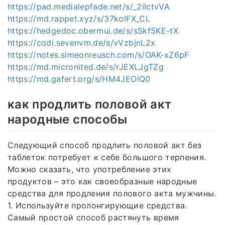
https://pad.medialepfade.net/s/_2iIctvVA
https://md.rappet.xyz/s/37kolFX_CL
https://hedgedoc.obermui.de/s/sSkf5KE-tX
https://codi.sevenvm.de/s/vVzbjnL2x
https://notes.simeonreusch.com/s/OAK-xZ6pF
https://md.micronited.de/s/rJEXLJgTZg
https://md.gafert.org/s/HM4JEOiQ0
как продлить половой акт
народные способы
Следующий способ продлить половой акт без
таблеток потребует к себе большого терпения.
Можно сказать, что употребление этих
продуктов – это как своеобразные народные
средства для продления полового акта мужчины.
1. Используйте пролонгирующие средства.
Самый простой способ растянуть время