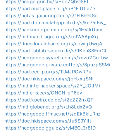
https://hedge.grin.hu/s/Eoo7QbOSEt
https://pad.multiplace.org/s/B1FlU1laZe
https://notas.gaiacoop.tech/s/1FIBhGfSo
https://pad.dominick-leppich.de/s/ke75l6iy_
https://hackmd.openmole.org/s/1HVJrUamI
https://md.mandragot.org/s/JoIWAAjnXq
https://docs.localcharts.org/s/ucwigUwgA
https://pad.fablab-siegen.de/s/9KbnS8EmCl
https://hedgedoc.syyrell.com/s/xnzo2Go-bw
https://hedgedoc.private.coffee/s/8puzpSSMi
https://pad.ccc-p.org/s/TtMJRGwRPu
https://doc.hkispace.com/s/jbHxxqSNf
https://md.interhacker.space/s/ZY_JOjfMi
https://md.eris.cc/s/GNCN-pP6ev
https://pad.koeln.ccc.de/s/2e2Z2nxQT
https://md.globenet.org/s/Lh8Ldx2vQ
https://hedgedoc.ffmuc.net/s/qEkBkILRnz
https://doc.hkispace.com/s/Ju5S9YIft
https://hedgedoc.ggu.cz/s/yMBG_3r8fD