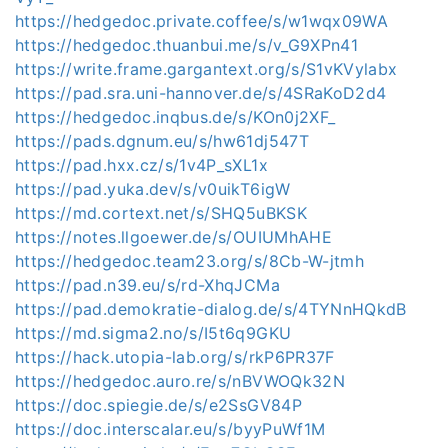
https://hedgedoc.private.coffee/s/w1wqx09WA
https://hedgedoc.thuanbui.me/s/v_G9XPn41
https://write.frame.gargantext.org/s/S1vKVylabx
https://pad.sra.uni-hannover.de/s/4SRaKoD2d4
https://hedgedoc.inqbus.de/s/KOn0j2XF_
https://pads.dgnum.eu/s/hw61dj547T
https://pad.hxx.cz/s/1v4P_sXL1x
https://pad.yuka.dev/s/v0uikT6igW
https://md.cortext.net/s/SHQ5uBKSK
https://notes.llgoewer.de/s/OUIUMhAHE
https://hedgedoc.team23.org/s/8Cb-W-jtmh
https://pad.n39.eu/s/rd-XhqJCMa
https://pad.demokratie-dialog.de/s/4TYNnHQkdB
https://md.sigma2.no/s/I5t6q9GKU
https://hack.utopia-lab.org/s/rkP6PR37F
https://hedgedoc.auro.re/s/nBVWOQk32N
https://doc.spiegie.de/s/e2SsGV84P
https://doc.interscalar.eu/s/byyPuWf1M