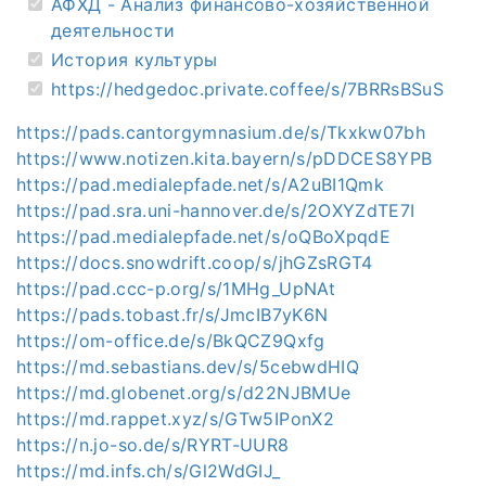
АФХД - Анализ финансово-хозяйственной
деятельности
История культуры
https://hedgedoc.private.coffee/s/7BRRsBSuS
https://pads.cantorgymnasium.de/s/Tkxkw07bh
https://www.notizen.kita.bayern/s/pDDCES8YPB
https://pad.medialepfade.net/s/A2uBI1Qmk
https://pad.sra.uni-hannover.de/s/2OXYZdTE7I
https://pad.medialepfade.net/s/oQBoXpqdE
https://docs.snowdrift.coop/s/jhGZsRGT4
https://pad.ccc-p.org/s/1MHg_UpNAt
https://pads.tobast.fr/s/JmcIB7yK6N
https://om-office.de/s/BkQCZ9Qxfg
https://md.sebastians.dev/s/5cebwdHIQ
https://md.globenet.org/s/d22NJBMUe
https://md.rappet.xyz/s/GTw5IPonX2
https://n.jo-so.de/s/RYRT-UUR8
https://md.infs.ch/s/Gl2WdGIJ_