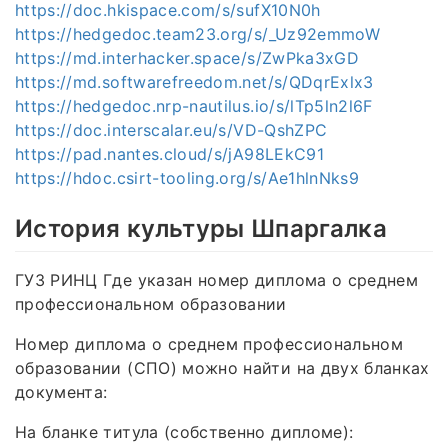
https://doc.hkispace.com/s/sufX10N0h
https://hedgedoc.team23.org/s/_Uz92emmoW
https://md.interhacker.space/s/ZwPka3xGD
https://md.softwarefreedom.net/s/QDqrExlx3
https://hedgedoc.nrp-nautilus.io/s/lTp5ln2l6F
https://doc.interscalar.eu/s/VD-QshZPC
https://pad.nantes.cloud/s/jA98LEkC91
https://hdoc.csirt-tooling.org/s/Ae1hlnNks9
История культуры Шпаргалка
ГУЗ РИНЦ Где указан номер диплома о среднем
профессиональном образовании
Номер диплома о среднем профессиональном
образовании (СПО) можно найти на двух бланках
документа:
На бланке титула (собственно дипломе):