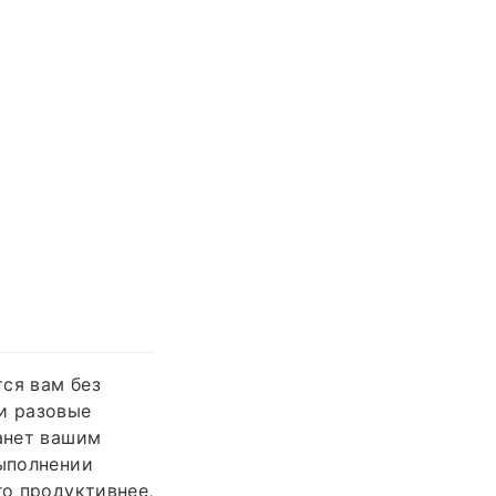
ся вам без
и разовые
танет вашим
выполнении
го продуктивнее,