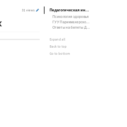
Педагогическая инноватика Чертеж
31 views
Психология здоровья
ж
ГУУ Парикмахерское дело
Ответы на билеты Добывающее производство
Expand all
Back to top
Go to bottom