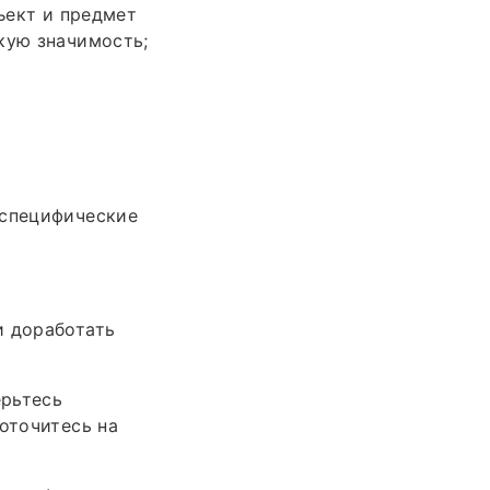
бъект и предмет
кую значимость;
 специфические
и доработать
ерьтесь
оточитесь на