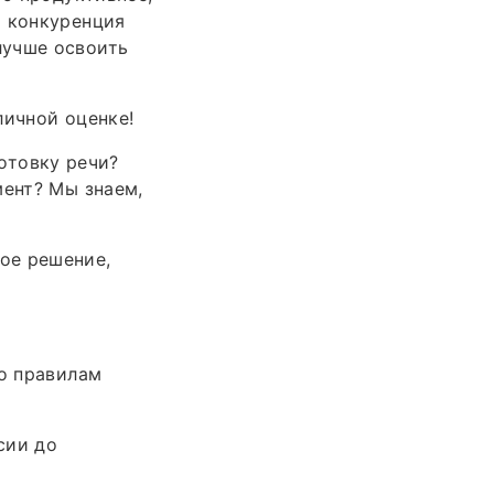
й конкуренция
лучше освоить
личной оценке!
готовку речи?
мент? Мы знаем,
ое решение,
по правилам
сии до