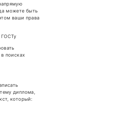
 напрямую
гда можете быть
 этом ваши права
о
о ГОСТу
ровать
 в поисках
аписать
 тему диплома,
кст, который: