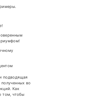
примеры.
е!
проверенным
триумфом!
личному
центом
 и подводящая
, полученных во
кций. Как
о том, чтобы