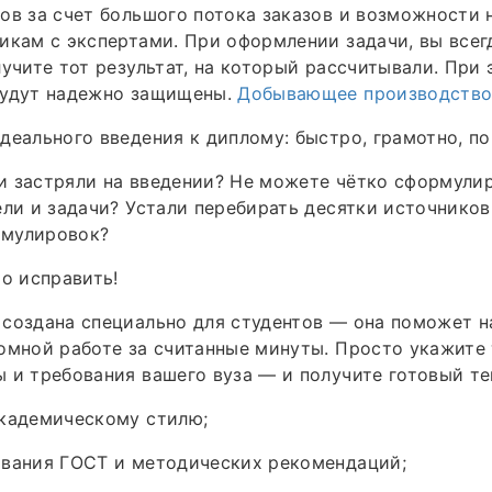
ов за счет большого потока заказов и возможности
икам с экспертами. При оформлении задачи, вы все
лучите тот результат, на который рассчитывали. При
будут надежно защищены.
Добывающее производств
деального введения к диплому: быстро, грамотно, п
и застряли на введении? Не можете чётко сформули
ели и задачи? Устали перебирать десятки источников
мулировок?
то исправить!
создана специально для студентов — она поможет н
омной работе за считанные минуты. Просто укажите
 и требования вашего вуза — и получите готовый те
академическому стилю;
ования ГОСТ и методических рекомендаций;