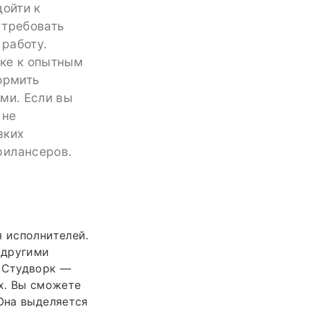
дойти к
 требовать
работу.
ике к опытным
ормить
ми. Если вы
 не
зких
рилансеров.
я исполнителей.
 другими
. Студворк —
х. Вы сможете
 Она выделяется