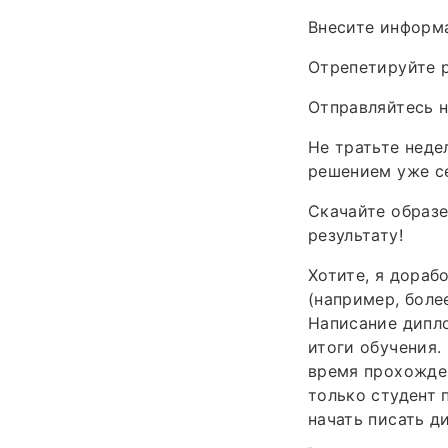
Внесите информ
Отрепетируйте р
Отправляйтесь н
Не тратьте неде
решением уже се
Скачайте образе
результату!
Хотите, я дораб
(например, боле
Написание дипло
итоги обучения.
время прохожден
только студент 
начать писать д