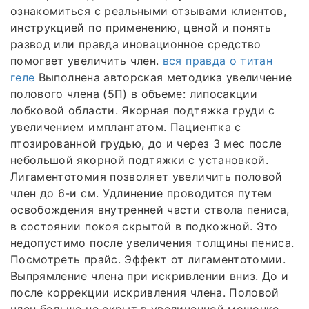
ознакомиться с реальными отзывами клиентов,
инструкцией по применению, ценой и понять
развод или правда иновационное средство
помогает увеличить член.
вся правда о титан
геле
Выполнена авторская методика увеличение
полового члена (5П) в объеме: липосакции
лобковой области. Якорная подтяжка груди с
увеличением имплантатом. Пациентка с
птозированной грудью, до и через 3 мес после
небольшой якорной подтяжки с установкой.
Лигаментотомия позволяет увеличить половой
член до 6-и см. Удлинение проводится путем
освобождения внутренней части ствола пениса,
в состоянии покоя скрытой в подкожной. Это
недопустимо после увеличения толщины пениса.
Посмотреть прайс. Эффект от лигаментотомии.
Выпрямление члена при искривлении вниз. До и
после коррекции искривления члена. Половой
член больше не скрыт в увеличенной мошонке.