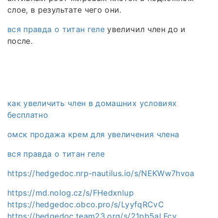
слое, в результате чего они.
вся правда о титан геле
увеличил член до и
после.
как увеличить член в домашних условиях
бесплатно
омск продажа крем для увеличения члена
вся правда о титан геле
https://hedgedoc.nrp-nautilus.io/s/NEKWw7hvoa
https://md.nolog.cz/s/FHedxnlup
https://hedgedoc.obco.pro/s/LyyfqRCvC
https://hedgedoc.team23.org/s/21pb5aLFcy