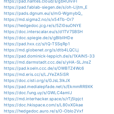
https://pad.nantes.cloud/s/gbRUlviFI
https://pad.fablab-siegen.de/s/oh-Lljtm_E
https://pads.dgnum.eu/s/mG-WgmybQ_
https://md.sigma2.no/s/x54Tb-Or7
https://hedgedoc.jcg.re/s/5Zl0suONYE
https://doc.interscalar.eu/s/d1TV7SBSH
https://doc.spiegie.de/s/gBIbIIHDe
https://pad.hxx.cz/s/tQ-TSSqRp1
https://md.globenet.org/s/dtb4LQCLj
https://pad.dominick-leppich.de/s/1XAlN5-33
https://md.darmstadt.ccc.de/s/yHA-SLJnsZ
https://pad.koeln.ccc.de/s/OWBTZ4Wc6
https://md.eris.cc/s/LJYeZA5iSR
https://doc.cisti.org/s/GJsL3IkJX
https://pad.medialepfade.net/s/EkmmRR9XK
https://doc.fung.uy/s/GWLC4amIJ
https://md.interhacker.space/s/rTj5lpjct
https://doc.hkispace.com/s/L80xXGkae
https://hedgedoc.auro.re/s/O-ObIo2Vxf