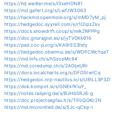
https://hd.wedler.me/s/l3xeHON81
https://md.gafert.org/s/LwfJW3G63
https://hackmd.openmole.org/s/mMD7yM_pj
https://hedgedoc.syyrell.com/s/r1l2ipzZkv
https://docs.snowdrift.coop/s/mIkZRPPPg
https://doc.gnuragist.es/s/jyTV0Kk616
https://pad.ccc-p.org/s/KA9rES3hdy
https://hedgedoc.obermui.de/s/WDPCWcYqaT
https://md.infs.ch/s/hSzopMc94
https://md.coredump.ch/s/2A0IjeURr
https://docs.localcharts.org/s/DFO5twtCq
https://hedgedoc.nrp-nautilus.io/s/U8tLL3P3ZI
https://dok.kompot.si/s/GNEkfKiuY_
https://notes.rabjerg.de/s/BJHb5RJ6-g
https://doc.projectsegfau.lt/s/TiFoQOKc2N
https://md.micronited.de/s/SJc-qCkp-l