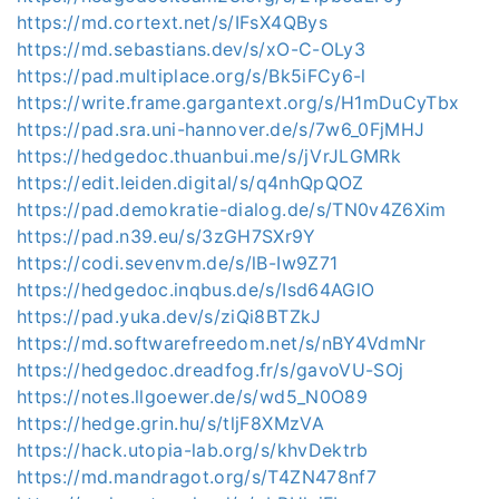
https://md.cortext.net/s/IFsX4QBys
https://md.sebastians.dev/s/xO-C-OLy3
https://pad.multiplace.org/s/Bk5iFCy6-l
https://write.frame.gargantext.org/s/H1mDuCyTbx
https://pad.sra.uni-hannover.de/s/7w6_0FjMHJ
https://hedgedoc.thuanbui.me/s/jVrJLGMRk
https://edit.leiden.digital/s/q4nhQpQOZ
https://pad.demokratie-dialog.de/s/TN0v4Z6Xim
https://pad.n39.eu/s/3zGH7SXr9Y
https://codi.sevenvm.de/s/lB-Iw9Z71
https://hedgedoc.inqbus.de/s/Isd64AGlO
https://pad.yuka.dev/s/ziQi8BTZkJ
https://md.softwarefreedom.net/s/nBY4VdmNr
https://hedgedoc.dreadfog.fr/s/gavoVU-SOj
https://notes.llgoewer.de/s/wd5_N0O89
https://hedge.grin.hu/s/tljF8XMzVA
https://hack.utopia-lab.org/s/khvDektrb
https://md.mandragot.org/s/T4ZN478nf7