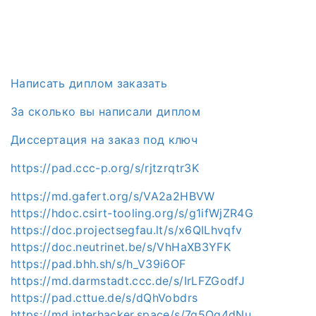
Написать диплом заказать
За сколько вы написали диплом
Диссертация на заказ под ключ
https://pad.ccc-p.org/s/rjtzrqtr3K
https://md.gafert.org/s/VA2a2HBVW
https://hdoc.csirt-tooling.org/s/g1ifWjZR4G
https://doc.projectsegfau.lt/s/x6QILhvqfv
https://doc.neutrinet.be/s/VhHaXB3YFK
https://pad.bhh.sh/s/h_V39i6OF
https://md.darmstadt.ccc.de/s/IrLFZGodfJ
https://pad.cttue.de/s/dQhVobdrs
https://md.interhacker.space/s/7g5Og4dNu