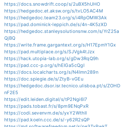
https://docs.snowdrift.coop/s/2uBX5hUHO
https://hedgedoc.et.aksw.org/s/tvLO5AC4M
https://hedgedoc.team23.org/s/i4RpOMW3Ak
https://pad.dominick-leppich.de/s/4n-4K5zXD
https://hedgedoc.stanleysolutionsnw.com/s/YrZ25a
QjBQ
https://write.frame.gargantext.org/s/H17EpmY1Gx
https://pad.multiplace.org/s/SJVgk4tJzx
https://hack.utopia-lab.org/s/gDw3RqQ9h
https://pad.ccc-p.org/s/hEIGa5cQgI
https://docs.localcharts.org/s/N4Imn289n
https://doc.spiegie.de/s/ZtyB-vGEu
https://hedgedoc.dsor.isr.tecnico.ulisboa.pt/s/ZOHD
nF2E5
https://edit.leiden.digital/s/tP2Ngi6I7
https://pads.tobast.fr/s/8pm9ENqPxR
https://codi.sevenvm.de/s/yxY2WthII
https://pad.koeln.ccc.de/s/-y62R2sQP
https://md.softwarefreedom.net/s/pe3TxPwkT