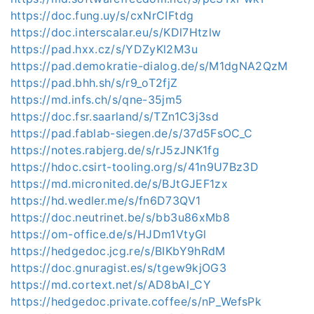
https://doc.fung.uy/s/cxNrCIFtdg
https://doc.interscalar.eu/s/KDl7Htzlw
https://pad.hxx.cz/s/YDZyKl2M3u
https://pad.demokratie-dialog.de/s/M1dgNA2QzM
https://pad.bhh.sh/s/r9_oT2fjZ
https://md.infs.ch/s/qne-35jm5
https://doc.fsr.saarland/s/TZn1C3j3sd
https://pad.fablab-siegen.de/s/37d5FsOC_C
https://notes.rabjerg.de/s/rJ5zJNK1fg
https://hdoc.csirt-tooling.org/s/41n9U7Bz3D
https://md.micronited.de/s/BJtGJEF1zx
https://hd.wedler.me/s/fn6D73QV1
https://doc.neutrinet.be/s/bb3u86xMb8
https://om-office.de/s/HJDm1VtyGl
https://hedgedoc.jcg.re/s/BIKbY9hRdM
https://doc.gnuragist.es/s/tgew9kjOG3
https://md.cortext.net/s/AD8bAl_CY
https://hedgedoc.private.coffee/s/nP_WefsPk