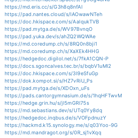
https://md.eris.cc/s/G3h8q8nfAl
https://pad.nantes.cloud/s/IAOwawNTeh
https://doc.hkispace.com/s/AalqukTVB
https://pad.mytga.de/s/WV97BvnqO
https://pad.yuka.dev/s/ahZQ2WQWAe
https://md.coredump.ch/s/8RQ0n8bji1
https://md.coredump.ch/s/XaXEk4HHG
https://hedgedoc.digilol.net/s/7fkA1CQN-P
https://docs.sgoncalves.tec.br/s/bqbV1uMl2
https://doc.hkispace.com/s/3l9eSfuGp
https://dok.kompot.si/s/HZ7vRiU_Ps
https://pad.mytga.de/s/XDOxn_uFs
https://pads.cantorgymnasium.de/s/1hqHFTwvM
https://hedge.grin.hu/s/jl5mGRl75s
https://md.sebastians.dev/s/UTq0Yy8dq
https://hedgedoc.inqbus.de/s/VOFpdnuzY
https://hackmd.k15.synology.me/s/q03Yoo-9G
https://md.mandragot.org/s/0R_sj1vXqq