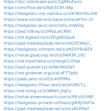
https://doc.interscalar.eu/s/2gWKuZwov
https://omoffice.de/s/ByE5CXFJMg
https://hedgedoc.nrp-nautilus.io/s/K18mY6uJ0X
https://www.notizen.kita.bayern/s/svaYYm-JiI
https://hedgedoc.auro.re/s/im0s_mMnDp
https://pad.n39.eu/s/zPAqLwCRXh
https://md.sigma2.no/s/ZDgA6QquA
https://pad.medialepfade.net/s/xHO2DWw2_
https://hedgedoc.ichmann.de/s/yNZGYBo8ZX
https://notas.gaiacoop.tech/s/NkR3P_c0C
https://md.mainframe.io/s/nwgbCrZhse
https://pad.gusted.xyz/s/KevfAGQsY
https://md.globenet.org/s/dLdFTTqKb
https://pads.jeito.nl/s/02L40fPfRo
https://hedgedoc.ffmuc.net/s/wS4VRlVTJ_
https://md.nolog.cz/s/M6M1_dqDy
https://notes.simeonreusch.com/s/iPExULPNP
https://hedgedoc.private.coffee/s/gW9j3XdTw
https://pad.medialepfade.net/s/mvxR2P0wf