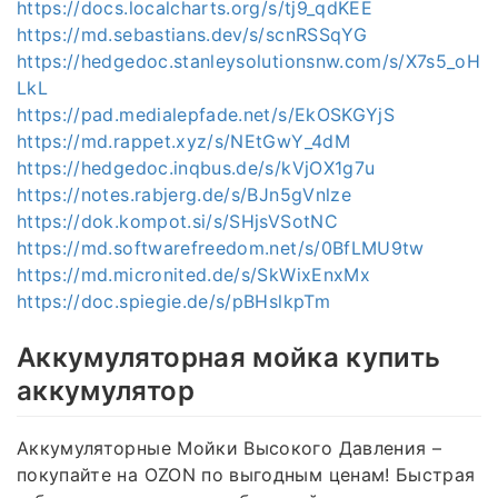
https://docs.localcharts.org/s/tj9_qdKEE
https://md.sebastians.dev/s/scnRSSqYG
https://hedgedoc.stanleysolutionsnw.com/s/X7s5_oH
LkL
https://pad.medialepfade.net/s/EkOSKGYjS
https://md.rappet.xyz/s/NEtGwY_4dM
https://hedgedoc.inqbus.de/s/kVjOX1g7u
https://notes.rabjerg.de/s/BJn5gVnlze
https://dok.kompot.si/s/SHjsVSotNC
https://md.softwarefreedom.net/s/0BfLMU9tw
https://md.micronited.de/s/SkWixEnxMx
https://doc.spiegie.de/s/pBHslkpTm
Аккумуляторная мойка купить
аккумулятор
Аккумуляторные Мойки Высокого Давления –
покупайте на OZON по выгодным ценам! Быстрая