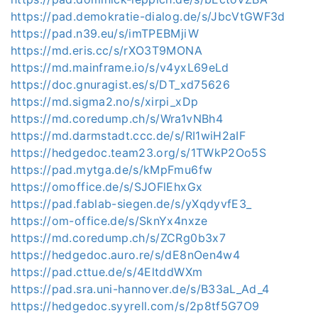
https://pad.demokratie-dialog.de/s/JbcVtGWF3d
https://pad.n39.eu/s/imTPEBMjiW
https://md.eris.cc/s/rXO3T9MONA
https://md.mainframe.io/s/v4yxL69eLd
https://doc.gnuragist.es/s/DT_xd75626
https://md.sigma2.no/s/xirpi_xDp
https://md.coredump.ch/s/Wra1vNBh4
https://md.darmstadt.ccc.de/s/RI1wiH2aIF
https://hedgedoc.team23.org/s/1TWkP2Oo5S
https://pad.mytga.de/s/kMpFmu6fw
https://omoffice.de/s/SJOFlEhxGx
https://pad.fablab-siegen.de/s/yXqdyvfE3_
https://om-office.de/s/SknYx4nxze
https://md.coredump.ch/s/ZCRg0b3x7
https://hedgedoc.auro.re/s/dE8nOen4w4
https://pad.cttue.de/s/4EltddWXm
https://pad.sra.uni-hannover.de/s/B33aL_Ad_4
https://hedgedoc.syyrell.com/s/2p8tf5G7O9