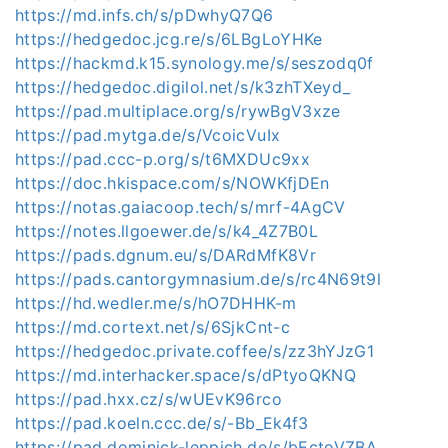
https://md.infs.ch/s/pDwhyQ7Q6
https://hedgedoc.jcg.re/s/6LBgLoYHKe
https://hackmd.k15.synology.me/s/seszodq0f
https://hedgedoc.digilol.net/s/k3zhTXeyd_
https://pad.multiplace.org/s/rywBgV3xze
https://pad.mytga.de/s/VcoicVuIx
https://pad.ccc-p.org/s/t6MXDUc9xx
https://doc.hkispace.com/s/NOWKfjDEn
https://notas.gaiacoop.tech/s/mrf-4AgCV
https://notes.llgoewer.de/s/k4_4Z7B0L
https://pads.dgnum.eu/s/DARdMfK8Vr
https://pads.cantorgymnasium.de/s/rc4N69t9l
https://hd.wedler.me/s/hO7DHHK-m
https://md.cortext.net/s/6SjkCnt-c
https://hedgedoc.private.coffee/s/zz3hYJzG1
https://md.interhacker.space/s/dPtyoQKNQ
https://pad.hxx.cz/s/wUEvK96rco
https://pad.koeln.ccc.de/s/-Bb_Ek4f3
https://pad.dominick-leppich.de/s/bEctoVZBA