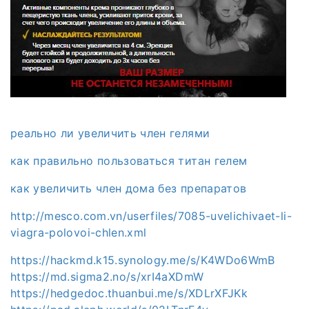
реально ли увеличить член гелями
как правильно пользоваться титан гелем
как увеличить член дома без препаратов
http://mesco.com.vn/userfiles/7085-uvelichivaet-li-
viagra-polovoi-chlen.xml
https://hackmd.k15.synology.me/s/K4WDo6WmB
https://md.sigma2.no/s/xrI4aXDmW
https://hedgedoc.thuanbui.me/s/XDLrXFJKk