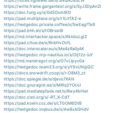
https://notes.llgoewer.de/s/SNQNJ8ScW
https://write.frame.gargantext.org/s/SyJ3DpAnZl
https://doc.fung.uy/s/0dSOvm9tD
https://pad.multiplace.org/s/r1LltTA2-e
https://hedgedoc.private.coffee/s/SwEagfTe9
https://pad.bhh.sh/s/tOBrssiI8
https://md.interhacker.space/s/KkkbuLglZ
https://pad.cttue.de/s/RnbHvOnfL
https://doc.interscalar.eu/s/Me4zRa0pM
https://hedgedoc.nrp-nautilus.io/s/OIj12z-iuY
https://md.mandragot.org/s/O7vLIpyv0a
https://hedgedoc.team23.org/s/yY9xUNgiQC
https://docs.snowdrift.coop/s/r-O8M3_ct
https://doc.spiegie.de/s/djevs7XAN
https://doc.gnuragist.es/s/MIRq2YOcoI
https://pad.medialepfade.net/s/Rwy4bHiel
https://doc.cisti.org/s/-RT_X-CdT
https://pad.koeln.ccc.de/s/LTGOM6DtB
https://hedgedoc.inqbus.de/s/Aw8xbGHdV