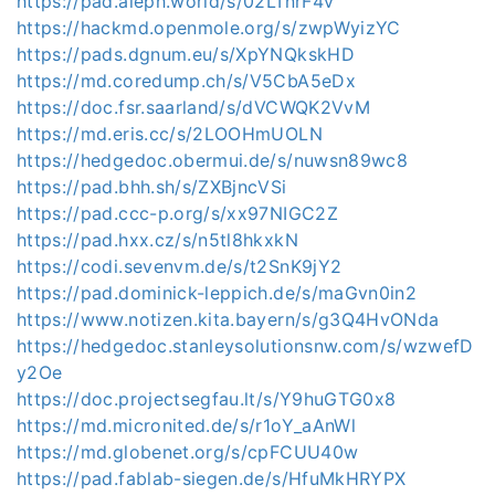
https://pad.aleph.world/s/02LTnrF4v
https://hackmd.openmole.org/s/zwpWyizYC
https://pads.dgnum.eu/s/XpYNQkskHD
https://md.coredump.ch/s/V5CbA5eDx
https://doc.fsr.saarland/s/dVCWQK2VvM
https://md.eris.cc/s/2LOOHmUOLN
https://hedgedoc.obermui.de/s/nuwsn89wc8
https://pad.bhh.sh/s/ZXBjncVSi
https://pad.ccc-p.org/s/xx97NIGC2Z
https://pad.hxx.cz/s/n5tl8hkxkN
https://codi.sevenvm.de/s/t2SnK9jY2
https://pad.dominick-leppich.de/s/maGvn0in2
https://www.notizen.kita.bayern/s/g3Q4HvONda
https://hedgedoc.stanleysolutionsnw.com/s/wzwefD
y2Oe
https://doc.projectsegfau.lt/s/Y9huGTG0x8
https://md.micronited.de/s/r1oY_aAnWl
https://md.globenet.org/s/cpFCUU40w
https://pad.fablab-siegen.de/s/HfuMkHRYPX