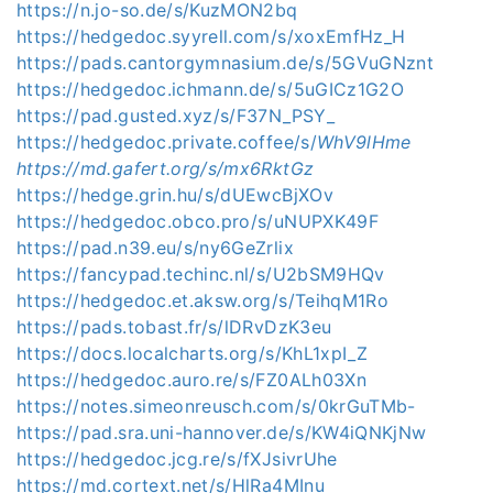
https://n.jo-so.de/s/KuzMON2bq
https://hedgedoc.syyrell.com/s/xoxEmfHz_H
https://pads.cantorgymnasium.de/s/5GVuGNznt
https://hedgedoc.ichmann.de/s/5uGICz1G2O
https://pad.gusted.xyz/s/F37N_PSY_
https://hedgedoc.private.coffee/s/
WhV9lHme
https://md.gafert.org/s/mx6RktGz
https://hedge.grin.hu/s/dUEwcBjXOv
https://hedgedoc.obco.pro/s/uNUPXK49F
https://pad.n39.eu/s/ny6GeZrlix
https://fancypad.techinc.nl/s/U2bSM9HQv
https://hedgedoc.et.aksw.org/s/TeihqM1Ro
https://pads.tobast.fr/s/lDRvDzK3eu
https://docs.localcharts.org/s/KhL1xpI_Z
https://hedgedoc.auro.re/s/FZ0ALh03Xn
https://notes.simeonreusch.com/s/0krGuTMb-
https://pad.sra.uni-hannover.de/s/KW4iQNKjNw
https://hedgedoc.jcg.re/s/fXJsivrUhe
https://md.cortext.net/s/HlRa4MInu