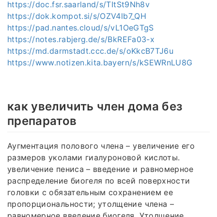
https://doc.fsr.saarland/s/TItSt9Nh8v
https://dok.kompot.si/s/OZV4lb7_QH
https://pad.nantes.cloud/s/vL1OeGTgS
https://notes.rabjerg.de/s/BkREFa03-x
https://md.darmstadt.ccc.de/s/oKkcB7TJ6u
https://www.notizen.kita.bayern/s/kSEWRnLU8G
как увеличить член дома без
препаратов
Аугментация полового члена – увеличение его
размеров уколами гиалуроновой кислоты.
увеличение пениса – введение и равномерное
распределение биогеля по всей поверхности
головки с обязательным сохранением ее
пропорциональности; утолщение члена –
равномерное введение биогеля. Утолщение