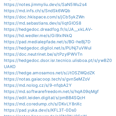
https://notes.jimmyliu.dev/s/SaN5Wu2s4
https://md.infs.ch/s/SndSk6WQb
https://doc.hkispace.com/s/jCb5ykZWn
https://md.sebastians.dev/s/liqtGIOS8
https://hedgedoc.dreadfog.fr/s/JA__xkLAV-
https://hd.wedler.me/s/Gi9lxINkQ
https://pad.medialepfade.net/s/BG-heBj7D
https://hedgedoc.digilol.net/s/PUNj7uVWul
https://doc.neutrinet.be/s/tPzyIPWVTn
https://hedgedoc.dsor.isr.tecnico.ulisboa.pt/s/ywBZ0
UAKO
https://hedge.amosamos.net/s/JtOSZWQdZK
https://notas.gaiacoop.tech/s/gvnSeMZoV
https://md.nolog.cz/s/9-nfqbA2Y
https://md.softwarefreedom.net/s/hqA09qMgf
https://edit.leiden.digital/s/pmBB4SQcH
https://md.coredump.ch/s/DKvLY8nXc
https://pad.yuka.dev/s/KFL3T-0Ds0