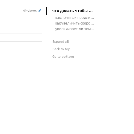
что делать чтобы увеличить член
49 views
как лечить и продлить половой акт
как увеличить скорость роста члена
увеличивает ли помпа член отзывы
Expand all
Back to top
Go to bottom