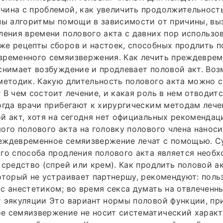
ина с проблемой, как увеличить продолжительность
ны алгоритмы помощи в зависимости от причины, вы
ления времени полового акта с давних пор использо
е рецепты сборов и настоек, способных продлить п
временного семяизвержения. Как лечить преждевре
снимает возбуждение и продлевает половой акт. Во
методик. Какую длительность полового акта можно с
 В чем состоит лечение, и какая роль в нем отводит
огда врачи прибегают к хирургическим методам лече
й акт, хотя на сегодня нет официальных рекомендац
ого полового акта на головку полового члена наноси
еждевременное семяизвержение лечат с помощью. 
го способа продления полового акта является необ
 средство (спрей или крем). Как продлить половой а
оторый не устраивает партнершу, рекомендуют: поль
с анестетиком; во время секса думать на отвлеченн
 эякуляции Это вариант нормы половой функции, пр
 семяизвержение не носит систематический характе