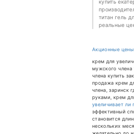
купить екате
производител
титан гель д
реальные цен
Акционные цены
крем для увелич
мужского члена 
члена купить за
продажа крем дл
члена, заринск 
руками, крем дл
увеличивает ли
эффективный спо
становится длин
нескольких меся
желательно до н