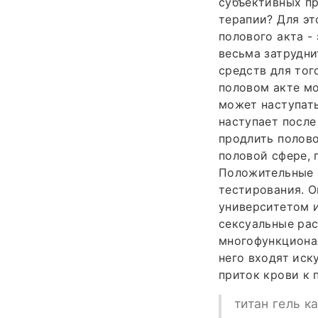
субъективных пр
терапии? Для эт
полового акта -
весьма затрудни
средств для тог
половом акте мо
может наступать
наступает после
продлить полов
половой сфере, 
Положительные м
тестирования. 
университетом и
сексуальные рас
многофункционал
него входят иск
приток крови к 
титан гель к