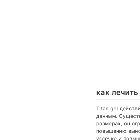
как лечить
Titan gel дейст
данным. Сущест
размерах, он ог
повышению вынос
уздечке и повыш