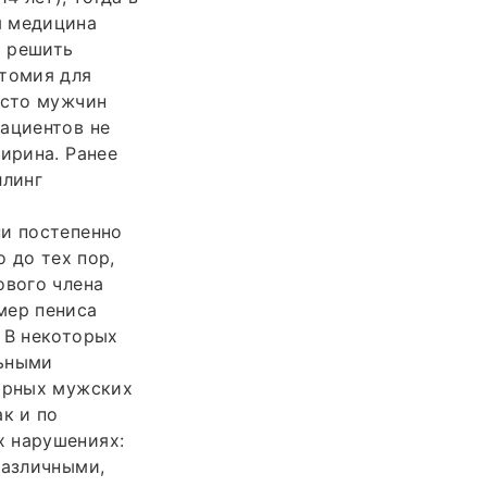
я медицина
и решить
отомия для
асто мужчин
пациентов не
ирина. Ранее
ллинг
ни постепенно
о до тех пор,
ового члена
мер пениса
 В некоторых
льными
лярных мужских
к и по
х нарушениях:
различными,