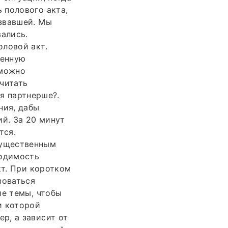
 полового акта,
звавшей. Мы
вались.
оловой акт.
менную
зможно
читать
ся партнерше?.
ния, дабы
ий. За 20 минут
тся.
Существенным
ходимость
кт. При коротком
зоваться
ые темы, чтобы
и которой
р, а зависит от