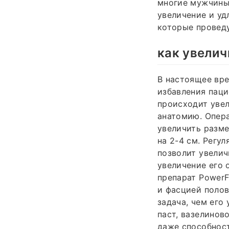
многие мужчины
увеличение и уд
которые проведу
как увелич
В настоящее вре
избавления паци
происходит увел
анатомию. Опер
увеличить разме
на 2-4 см. Регу
позволит увелич
увеличение его 
препарат PowerF
и фасцией полов
задача, чем его
паст, вазелинов
даже способност