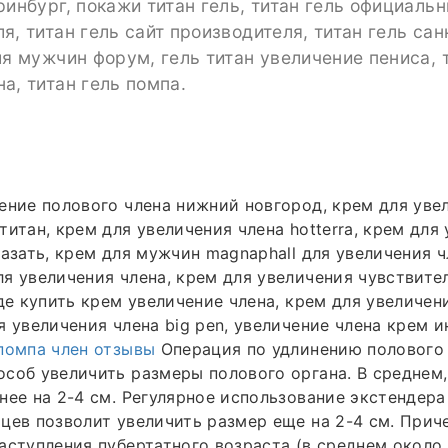
ринбург, покажи титан гель, титан гель официаль
я, титан гель сайт производителя, титан гель сан
ля мужчин форум, гель титан увеличение пениса, 
а, титан гель помпа.
ение полового члена нижний новгород, крем для уве
титан, крем для увеличения члена hotterra, крем для
казать, крем для мужчин magnaphall для увеличения ч
я увеличения члена, крем для увеличения чувствите
где купить крем увеличение члена, крем для увеличен
я увеличения члена big pen, увеличение члена крем и
 помпа член отзывы
Операция по удлинению полового
соб увеличить размеры полового органа. В среднем,
нее на 2-4 см. Регулярное использование экстендера
цев позволит увеличить размер еще на 2-4 см. Прич
аступления пубертатного возраста (в среднем около 1