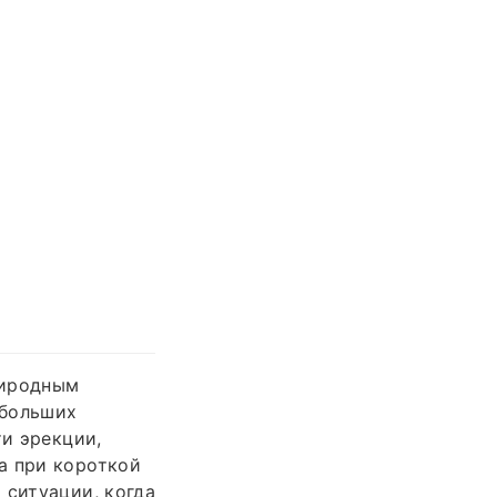
риродным
ебольших
ти эрекции,
а при короткой
 ситуации, когда