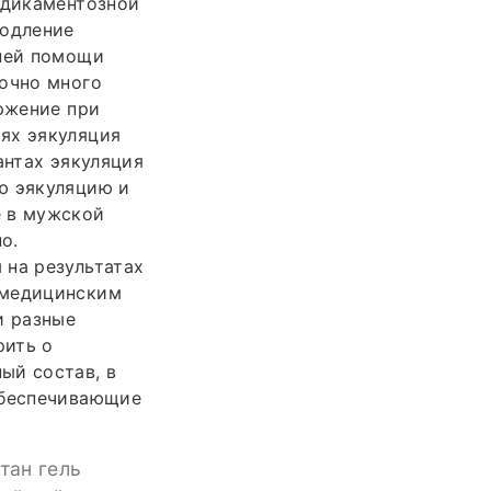
едикаментозной
родление
нней помощи
точно много
ержение при
ях эякуляция
антах эякуляция
ю эякуляцию и
е в мужской
о.
 на результатах
 медицинским
и разные
рить о
ый состав, в
обеспечивающие
итан гель