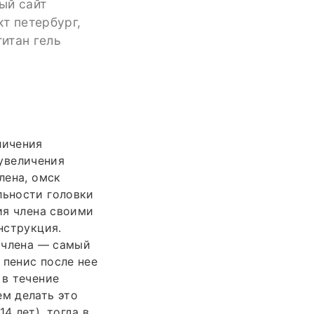
ный сайт
кт петербург,
титан гель
личения
 увеличения
лена, омск
льности головки
ия члена своими
нструкция.
 члена — самый
 пенис после нее
 в течение
ем делать это
4 лет), тогда в