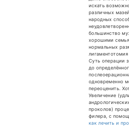
искать возможно
различных мазей
народных спосо
неудовлетворенн
большинство муж
хорошими семья
нормальных разм
лигаментотомия 
Суть операции 
до определённог
послеоерационна
одновременно м
переоценить. Хо
Увеличение (удл
андрологически
проколов) проце
филера, с помо
как лечить и пр