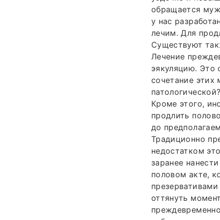
обращается мужч
у нас разработа
лечим. Для прод
Существуют такж
Лечение прежде
эякуляцию. Это 
сочетание этих 
патологической?
Кроме этого, ин
продлить полово
до предполагаем
Традиционно пр
недостатком это
заранее нанести
половом акте, к
презервативами 
оттянуть момент
преждевременное