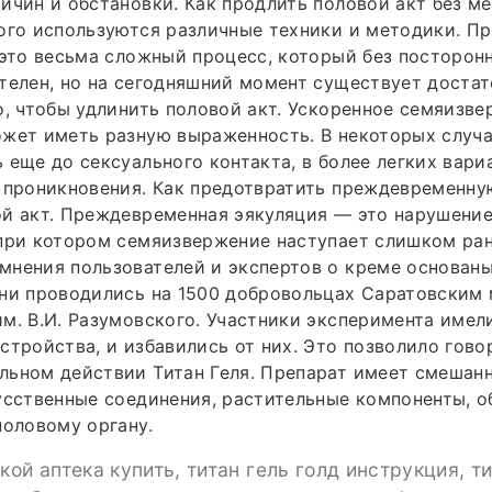
ичин и обстановки. Как продлить половой акт без м
ого используются различные техники и методики. П
 это весьма сложный процесс, который без посторо
телен, но на сегодняшний момент существует доста
о, чтобы удлинить половой акт. Ускоренное семяизв
жет иметь разную выраженность. В некоторых случа
 еще до сексуального контакта, в более легких вари
 проникновения. Как предотвратить преждевременну
ой акт. Преждевременная эякуляция — это нарушени
при котором семяизвержение наступает слишком ран
нения пользователей и экспертов о креме основаны
Они проводились на 1500 добровольцах Саратовским
м. В.И. Разумовского. Участники эксперимента имел
стройства, и избавились от них. Это позволило гово
ьном действии Титан Геля. Препарат имеет смешанн
усственные соединения, растительные компоненты, 
половому органу.
акой аптека купить, титан гель голд инструкция, т