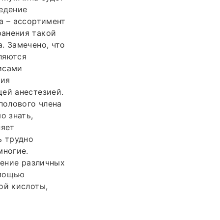
ведение
а – ассортимент
ранения такой
. Замечено, что
ляются
исами
ция
щей анестезией.
полового члена
о знать,
няет
ь трудно
многие.
дение различных
омощью
ой кислоты,