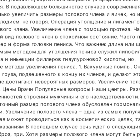
ия. В подавляющем большинстве случаев современна
лько увеличить размеры полового члена и яичек, но 
лодием, не говоря. Операция утолщение и лигамент
вого члена. Увеличение члена с помощью протеза. Ч
 вид полового член в спокойном состояние. Часто 
ер и форма головки пениса. Что важнее: длина или ш
емым методом для утолщения пениса служил липофи
а и иньекции филлеров гиаулуроновой кислоты, но.
 методы увеличения пениса. 1. Вакуумные помпы. О
 груза, подвешенного к концу их членов, и делают эт
не достигают невероятных размеров. Увеличение пол
. Цены Врачи Популярные вопросы Наши центры. Раз
енностей строения мужчины и его наследственности.
аточный размер полового члена обусловлен гормона
. Увеличение полового члена – одна из самых попу
ая может проводиться как в косметических целях, та
казаниям В последнем случае речь идет о следующи
роз, при. Хотя размеры полового члена могут быть 