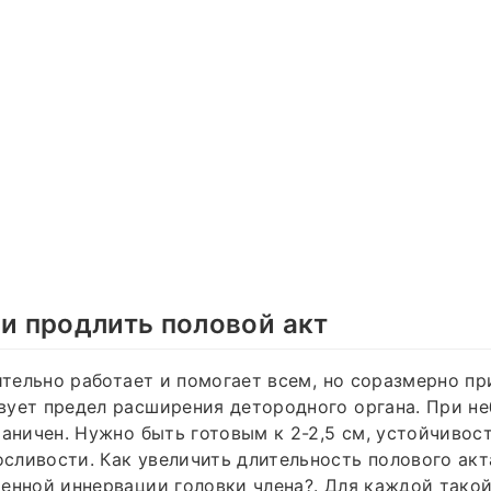
 и продлить половой акт
вительно работает и помогает всем, но соразмерно п
вует предел расширения детородного органа. При н
раничен. Нужно быть готовым к 2-2,5 см, устойчивос
ливости. Как увеличить длительность полового акт
енной иннервации головки члена?. Для каждой такой