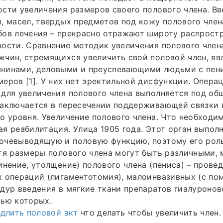
сти увеличения размеров своего полового члена. В
, масел, твердых предметов под кожу полового член
бов лечения – прекрасно отражают широту распрост
ости. Сравнение методик увеличения полового члена
чин, стремящихся увеличить свой половой член, яв
нинами, деловыми и преуспевающими людьми с пен
еров [1]. У них нет эректильной дисфункции. Опера
для увеличения полового члена выполняется под об
заключается в пересечении поддерживающей связки 
о уровня. Увеличение полового члена. Что необходим
я реабилитация. Улица 1905 года. Этот орган выпол
очевыводящую и половую функцию, поэтому его рол
тя размеры полового члена могут быть различными, 
инение, утолщение) полового члена (пениса) – прове
х операций (лигаментотомия), малоинвазивных (с п
дур введения в мягкие ткани препаратов гиалуронов
щью которых.
одлить половой акт
что делать чтобы увеличить член.