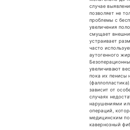
случае выявлен
позволяет не то
проблемы с бесп
увеличения поло
смущает внешний
устраивает разм
часто использу
аутогенного жир
Безоперационные
увеличивают вес
пока их пенисы 
(фаллопластика)
зависит от особ
случаях недост
нарушениями или
операций, котор
медицинским по
кавернозный фиб