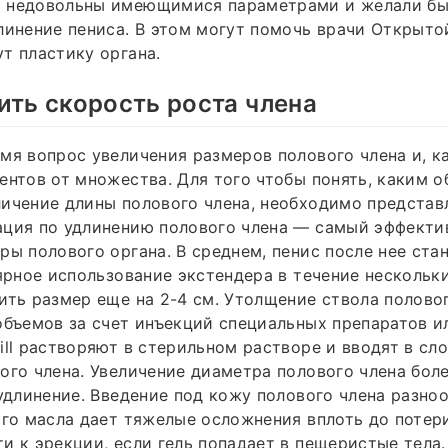
 недовольны имеющимися параметрами и желали бы
линение пениса. В этом могут помочь врачи Открыто
т пластику органа.
ить скорость роста члена
мя вопрос увеличения размеров полового члена и, ка
ентов от множества. Для того чтобы понять, каким 
ичение длины полового члена, необходимо представ
ация по удлинению полового члена — самый эффекти
ры полового органа. В среднем, пенис после нее ста
лярное использование экстендера в течение нескольк
ить размер еще на 2-4 см. Утолщение ствола полово
объемов за счет инъекций специальных препаратов и
ill растворяют в стерильном растворе и вводят в с
ого члена. Увеличение диаметра полового члена бол
 удлинение. Введение под кожу полового члена разно
ого масла дает тяжелые осложнения вплоть до потер
и к эрекции, если гель попадает в пещеристые тела