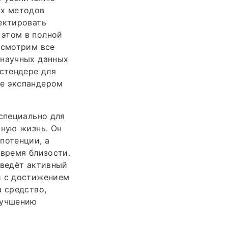
ых методов
ектировать
 этом в полной
ссмотрим все
 научных данных
кстендере для
ие экспандером
 специально для
мную жизнь. Он
потенции, а
 время близости.
 ведёт активный
и с достижением
а средство,
лучшению