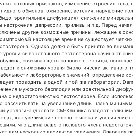
чных половых признаков, изменение строения тела,
ипидного обменов, ожирение, астения, нарушение по
ибидо, эректильная дисфункция), снижение минераль
ы настроения, депрессии, приливы и т.д. Перед нача
ключены другие возможные причины, лежащие в осн
симптомов.В настоящее время не существует четких
стостерона. Однако должно быть принято во внимани
 уровни сывороточного тестостерона начинают сниж
глобулина, связывающего половые стероиды, повышает
 ведет к снижению уровня биологически активного т
абельности лабораторных значений, определение ко
едует проводить в одной и той же лаборатории. Dami
лечения мужского бесплодия или эректильной дисфу
ана с недостаточностью тестостерона. Если использ
о рассчитывать на увеличение длины члена минимум
ачи урологи-андрологи СМ-Клиника владеют большим
осах, как увеличение полового члена и увеличение 
решили, что длина вашего полового члена недостаточ
ит вам несколько вариантов удлинения. Операция п