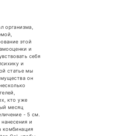
ал организма,
емой,
ование этой
самооценки и
увствовать себя
психику и
ой статье мы
еимущества он
несколько
гелей,
х, кто уже
вый месяц
личение - 5 см.
 нанесения и
а комбинация