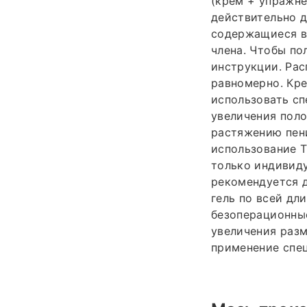
(крем + упражнен
действительно 
содержащиеся в 
члена. Чтобы по
инструкции. Рас
равномерно. Кр
использовать сп
увеличения поло
растяжению пени
использование Т
только индивиду
рекомендуется д
гель по всей дл
безоперационные
увеличения разм
применение спец