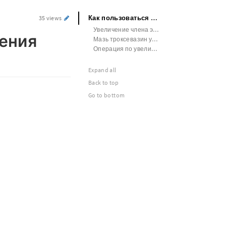
Как пользоваться гелем для увеличения члена
35 views
Увеличение члена эспандером результаты урологи
чения
Мазь троксевазин увеличение члена
Операция по увеличению члена кемерово
Expand all
Back to top
Go to bottom