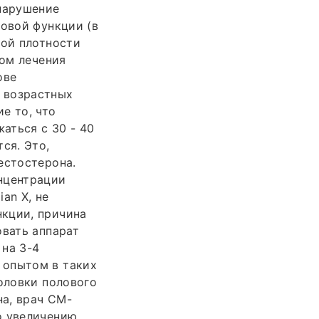
 нарушение
ловой функции (в
ной плотности
лом лечения
ове
 возрастных
е то, что
аться с 30 - 40
ся. Это,
естостерона.
нцентрации
an X, не
нкции, причина
овать аппарат
 на 3-4
 опытом в таких
головки полового
на, врач СМ-
о увеличению