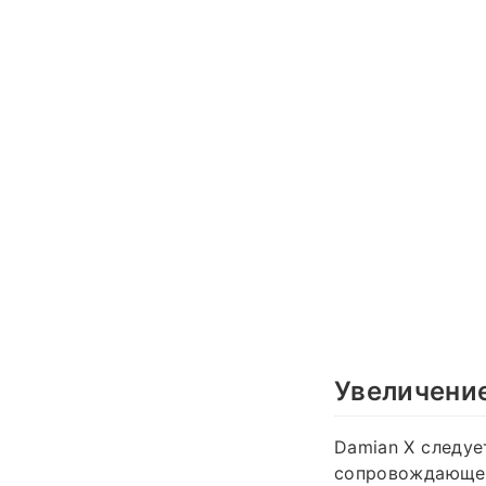
Увеличение
Damian X следуе
сопровождающей