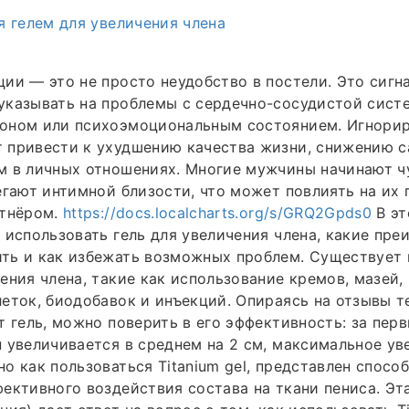
я гелем для увеличения члена
ии — это не просто неудобство в постели. Это сигн
указывать на проблемы с сердечно-сосудистой сист
оном или психоэмоциональным состоянием. Игнорир
 привести к ухудшению качества жизни, снижению 
м в личных отношениях. Многие мужчины начинают ч
егают интимной близости, что может повлиять на их 
ртнёром.
https://docs.localcharts.org/s/GRQ2Gpds0
В эт
 использовать гель для увеличения члена, какие пр
ть и как избежать возможных проблем. Существует 
ения члена, такие как использование кремов, мазей, 
еток, биодобавок и инъекций. Опираясь на отзывы те
т гель, можно поверить в его эффективность: за пер
 увеличивается в среднем на 2 см, максимальное уве
о как пользоваться Titanium gel, представлен способ
ективного воздействия состава на ткани пениса. Эт