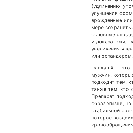
(удлинению, уто
улучшения формы
врожденные или
мере сохранить 
основные способ
и доказательств
увеличения чле
или эспандером.
Damian X — это 
мужчин, которые
подходит тем, к
также тем, кто 
Препарат подход
образ жизни, но
стабильной эрек
которое воздейс
кровообращения