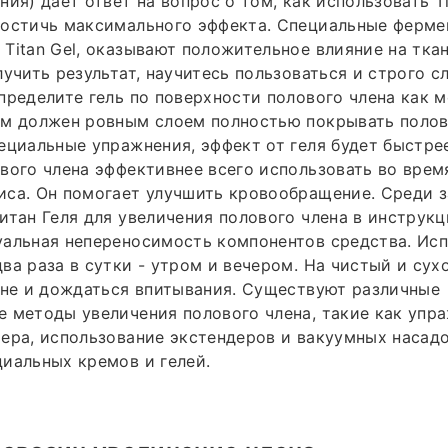
ия) дает ответ на вопрос о том, как использовать Ti
достичь максимального эффекта. Специальные ферме
Titan Gel, оказывают положительное влияние на тка
лучить результат, научитесь пользоваться и строго с
пределите гель по поверхности полового члена как 
ем должен ровным слоем полностью покрывать полов
ециальные упражнения, эффект от геля будет быстре
вого члена эффективнее всего использовать во врем
са. Он помогает улучшить кровообращение. Среди з
итан Геля для увеличения полового члена в инструк
альная непереносимость компонентов средства. Исп
ва раза в сутки - утром и вечером. На чистый и сух
ине и дождаться впитывания. Существуют различные
 методы увеличения полового члена, такие как упр
ера, использование экстендеров и вакуумных насадо
иальных кремов и гелей.