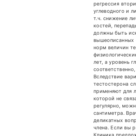
регрессия втори
углеводного и л
т.ч. снижение л
костей, перепад
должны быть ис
вышеописанных 
норм величин те
физиологические
лет, а уровень 
соответственно,
Вследствие вари
тестостерона сл
применяют для 
которой не связ
регулярно, можн
сантиметра. Вр
деликатных вопр
члена. Если вы 
Клиника предлож