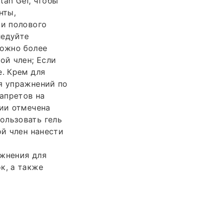
tan Gel, чтобы
нты,
ни полового
ледуйте
можно более
ой член; Если
е. Крем для
я упражнений по
апретов на
ции отмечена
ользовать гель
ой член нанести
ажнения для
к, а также