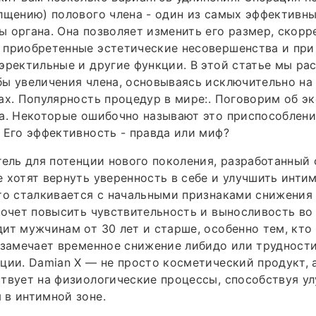
лщению) полового члена - один из самых эффективн
 органа. Она позволяет изменить его размер, скорр
 приобретенные эстетические несовершенства и при
эректильные и другие функции. В этой статье мы ра
ы увеличения члена, основываясь исключительно на
ах. Популярность процедур в мире:. Поговорим об э
на. Некоторые ошибочно называют это приспособлен
 Его эффективность - правда или миф?
гель для потенции нового поколения, разработанный
 хотят вернуть уверенность в себе и улучшить инти
то сталкивается с начальными признаками снижения 
хочет повысить чувствительность и выносливость во
ит мужчинам от 30 лет и старше, особенно тем, кто
 замечает временное снижение либидо или трудност
ции. Damian X — не просто косметический продукт, 
твует на физиологические процессы, способствуя у
 в интимной зоне.