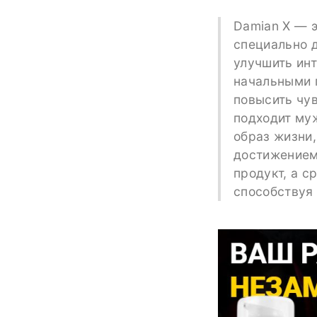
Damian X — э
специально д
улучшить инт
начальными п
повысить чув
подходит муж
образ жизни,
достижением
продукт, а с
способствуя