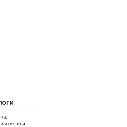
логи
на,
звитие или