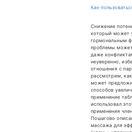
Как пользоватьс
Снижение потенц
который может 
гормональным ф
проблемы может
даже конфликта
неуверенно, изб
отношения с па
рассмотрим, как
может предложи
способов увелич
применение табл
использовал это
применения член
Пошагово описан
массажа для эфф