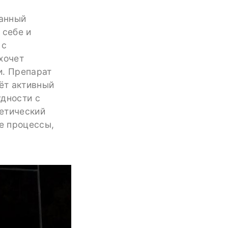
танный
 себе и
 с
хочет
и. Препарат
дёт активный
удности с
етический
ие процессы,