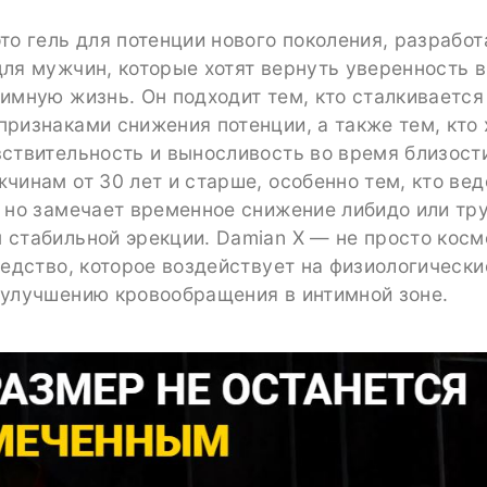
то гель для потенции нового поколения, разрабо
ля мужчин, которые хотят вернуть уверенность в
имную жизнь. Он подходит тем, кто сталкивается
ризнаками снижения потенции, а также тем, кто 
ствительность и выносливость во время близост
чинам от 30 лет и старше, особенно тем, кто ве
 но замечает временное снижение либидо или тр
 стабильной эрекции. Damian X — не просто косм
редство, которое воздействует на физиологическ
 улучшению кровообращения в интимной зоне.