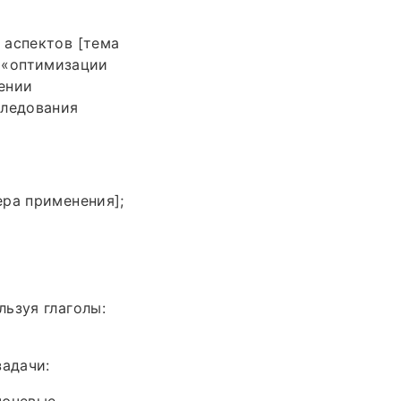
 аспектов [тема
, «оптимизации
ении
следования
ера применения];
ьзуя глаголы:
адачи:
лючевые