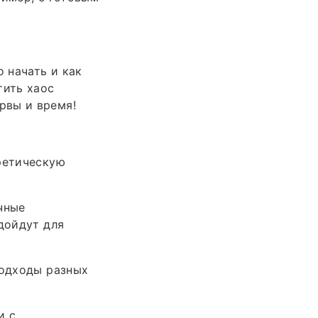
 начать и как
тить хаос
рвы и время!
оретическую
чные
дойдут для
подходы разных
и с