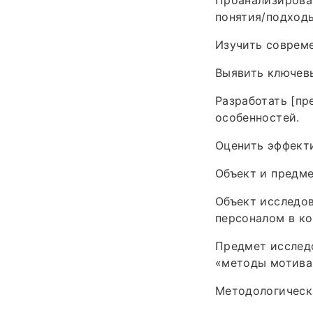
понятия/подходы
Изучить совреме
Выявить ключевы
Разработать [п
особенностей.
Оценить эффект
Объект и предм
Объект исследов
персоналом в ко
Предмет исследо
«методы мотивац
Методологическ