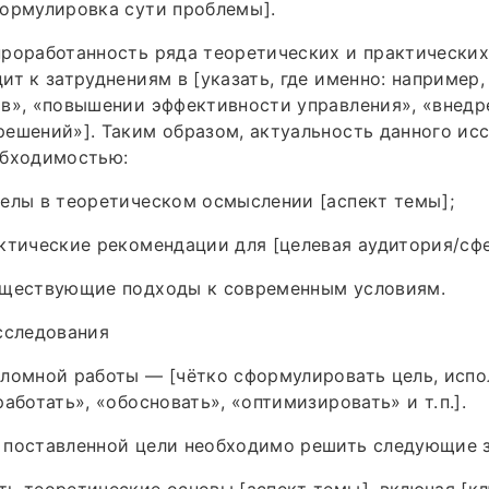
формулировка сути проблемы].
роработанность ряда теоретических и практических
ит к затруднениям в [указать, где именно: например
в», «повышении эффективности управления», «внедр
ешений»]. Таким образом, актуальность данного ис
обходимостью:
елы в теоретическом осмыслении [аспект темы];
ктические рекомендации для [целевая аудитория/сф
уществующие подходы к современным условиям.
сследования
ломной работы — [чётко сформулировать цель, испол
аботать», «обосновать», «оптимизировать» и т. п.].
 поставленной цели необходимо решить следующие з
ь теоретические основы [аспект темы], включая [к