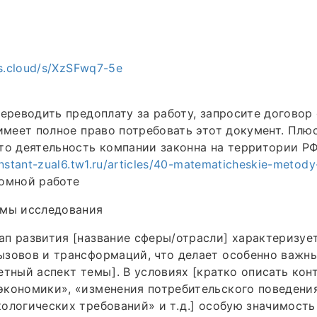
es.cloud/s/XzSFwq7-5e
переводить предоплату за работу, запросите договор
 имеет полное право потребовать этот документ. Плю
то деятельность компании законна на территории РФ
nstant-zual6.tw1.ru/articles/40-matematicheskie-metody-
ломной работе
емы исследования
п развития [название сферы/отрасли] характеризуе
ызовов и трансформаций, что делает особенно важн
етный аспект темы]. В условиях [кратко описать кон
кономики», «изменения потребительского поведения
ологических требований» и т. д.] особую значимост