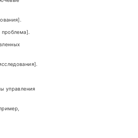
ования].
 проблема].
явленных
исследования].
сы управления
пример,