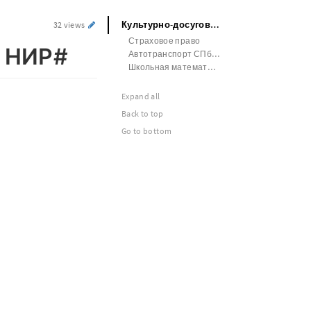
Культурно-досуговая деятельность НИР#
32 views
Страховое право
ь НИР#
Автотранспорт СПбГУ
Школьная математика
Expand all
Back to top
Go to bottom