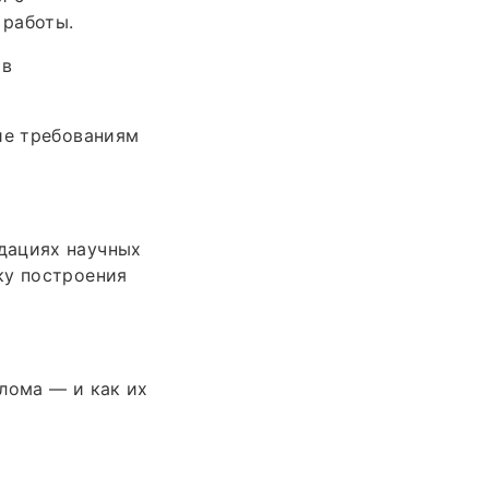
 работы.
 в
ие требованиям
дациях научных
ку построения
лома — и как их