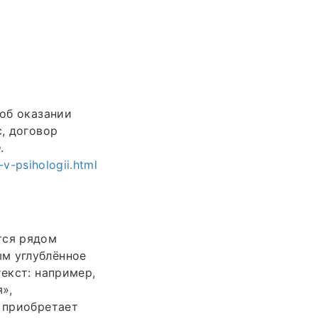
 об оказании
с, договор
.
v-psihologii.html
тся рядом
ым углублённое
текст: например,
»,
ь приобретает