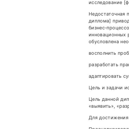
исследование [
Недостаточная п
диплома] привод
бизнес‑процессо
инновационных р
обусловлена не
восполнить проб
разработать пра
адаптировать с
Цель и задачи и
Цель данной дип
«выявить», «разр
Для достижения
Проанализироват