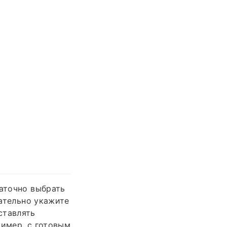
таточно выбрать
зательно укажите
ставлять
ример, с готовым