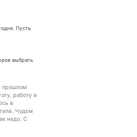
годня. Пусть
оров выбрать
В прошлом
огу, работу в
ось в
тила. Чудом
ак надо. С