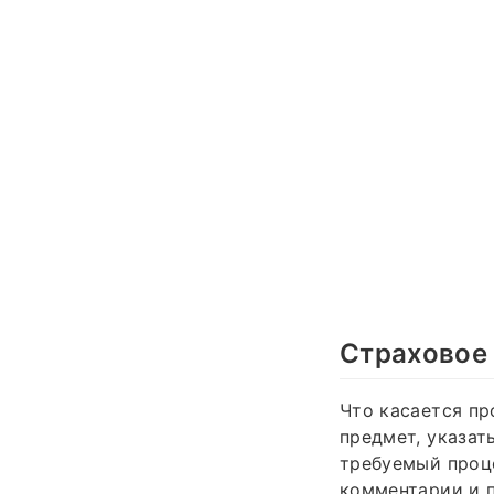
Страховое
Что касается пр
предмет, указат
требуемый проце
комментарии и п