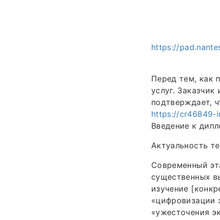
https://pad.nant
Перед тем, как 
услуг. Заказчик
подтверждает, ч
https://cr46849-i
Введение к дип
Актуальность т
Современный эта
существенных в
изучение [конкр
«цифровизации э
«ужесточения эк