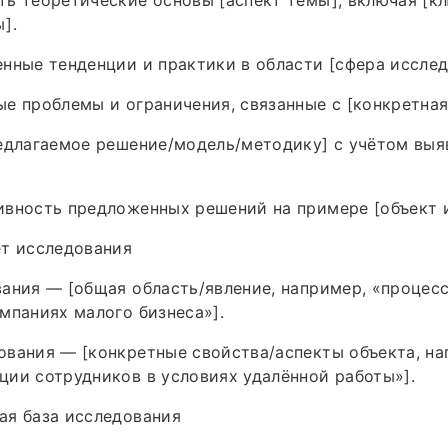
].
нные тенденции и практики в области [сфера исслед
е проблемы и ограничения, связанные с [конкретная
редлагаемое решение/модель/методику] с учётом вы
ивность предложенных решений на примере [объект 
ет исследования
ания — [общая область/явление, например, «процес
мпаниях малого бизнеса»].
вания — [конкретные свойства/аспекты объекта, на
ии сотрудников в условиях удалённой работы»].
ая база исследования