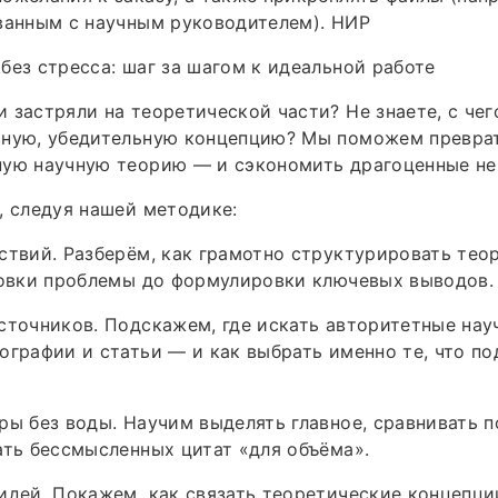
ванным с научным руководителем). НИР
без стресса: шаг за шагом к идеальной работе
 застряли на теоретической части? Не знаете, с чего
чную, убедительную концепцию? Мы поможем превра
ную научную теорию — и сэкономить драгоценные не
, следуя нашей методике:
ствий. Разберём, как грамотно структурировать те
новки проблемы до формулировки ключевых выводов.
сточников. Подскажем, где искать авторитетные нау
ографии и статьи — и как выбрать именно те, что по
ры без воды. Научим выделять главное, сравнивать 
ать бессмысленных цитат «для объёма».
идей. Покажем, как связать теоретические концепци