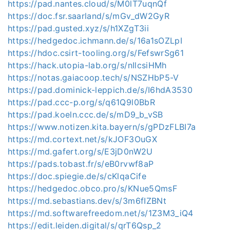
https://pad.nantes.cloud/s/M0lT7uqnQf
https://doc.fsr.saarland/s/mGv_dW2GyR
https://pad.gusted.xyz/s/h1XZgT3ii
https://hedgedoc.ichmann.de/s/16a1sOZLpI
https://hdoc.csirt-tooling.org/s/FefswrSg61
https://hack.utopia-lab.org/s/nIlcsiHMh
https://notas.gaiacoop.tech/s/NSZHbP5-V
https://pad.dominick-leppich.de/s/I6hdA3530
https://pad.ccc-p.org/s/q61Q9l0BbR
https://pad.koeln.ccc.de/s/mD9_b_vSB
https://www.notizen.kita.bayern/s/gPDzFLBI7a
https://md.cortext.net/s/kJOF3OuGX
https://md.gafert.org/s/E3jD0nW2U
https://pads.tobast.fr/s/eB0rvwf8aP
https://doc.spiegie.de/s/cKlqaCife
https://hedgedoc.obco.pro/s/KNue5QmsF
https://md.sebastians.dev/s/3m6fIZBNt
https://md.softwarefreedom.net/s/1Z3M3_iQ4
https://edit.leiden.digital/s/qrT6Qsp_2